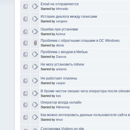
Email не отправляется
Started by
bfmradio
История диалога между сеансами
Started by
sergeev
Ошибка при установки
Started by
Azimut
Проблема с обратными слэшами в ОС Windows
Started by
dionis
Проблема с входом в Мибью
Started by
Daurus
Не могу установить mibew
Started by
antares
Не работают плагины
Started by
vasjon
В Хроме чистое окошко чата оператора после обновл
Started by
kpv
Оператор всегда онлайн
Started by
Kilimenniy
Как можно интегровать данные пользователя сайта 
Started by
timur
Сортировка Visitors on site