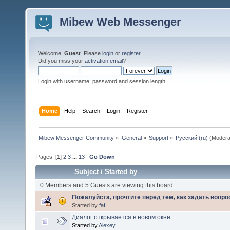
Mibew Web Messenger
Welcome,
Guest
. Please
login
or
register
.
Did you miss your
activation email
?
Login with username, password and session length
Home
Help
Search
Login
Register
Mibew Messenger Community
»
General
»
Support
»
Русский (ru)
(Modera
Pages: [
1
]
2
3
...
13
Go Down
Subject
/
Started by
0 Members and 5 Guests are viewing this board.
Пожалуйста, прочтите перед тем, как задать вопро
Started by
faf
Диалог открывается в новом окне
Started by
Alexey