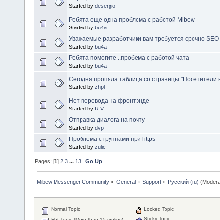
Started by
desergio
Ребята еще одна проблема с работой Mibew
Started by
bu4a
Уважаемые разработчики вам требуется срочно SEO 
Started by
bu4a
Ребята помогите ..пробема с работой чата
Started by
bu4a
Сегодня пропала таблица со страницы "Посетители н
Started by
zhpl
Нет перевода на фронтэнде
Started by
R.V.
Отправка диалога на почту
Started by
dvp
Проблема с группами при https
Started by
zulic
Pages: [
1
]
2
3
...
13
Go Up
Mibew Messenger Community
»
General
»
Support
»
Русский (ru)
(Modera
Normal Topic
Locked Topic
Sticky Topic
Hot Topic (More than 15 replies)