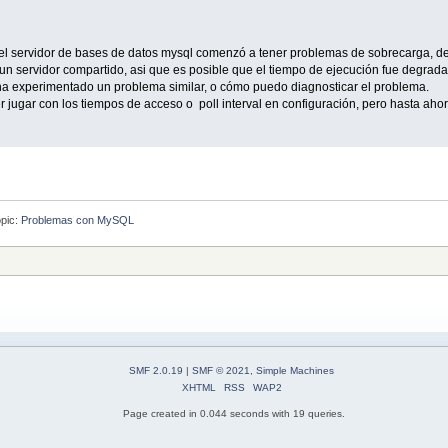
 el servidor de bases de datos mysql comenzó a tener problemas de sobrecarga, d
n servidor compartido, asi que es posible que el tiempo de ejecución fue degra
 ha experimentado un problema similar, o cómo puedo diagnosticar el problema.
 jugar con los tiempos de acceso o poll interval en configuración, pero hasta ahor
pic:
Problemas con MySQL
SMF 2.0.19
|
SMF © 2021
,
Simple Machines
XHTML
RSS
WAP2
Page created in 0.044 seconds with 19 queries.