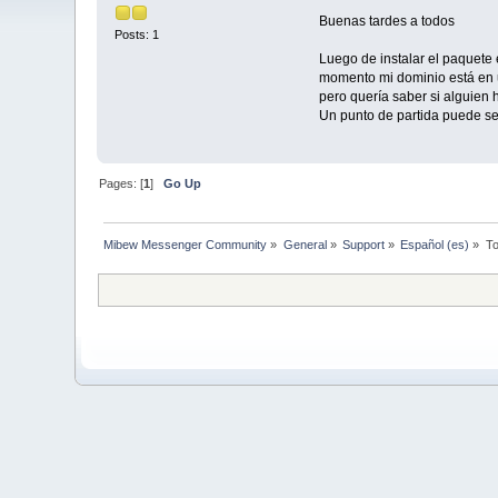
Buenas tardes a todos
Posts: 1
Luego de instalar el paquete
momento mi dominio está en u
pero quería saber si alguien
Un punto de partida puede ser
Pages: [
1
]
Go Up
Mibew Messenger Community
»
General
»
Support
»
Español (es)
»
To