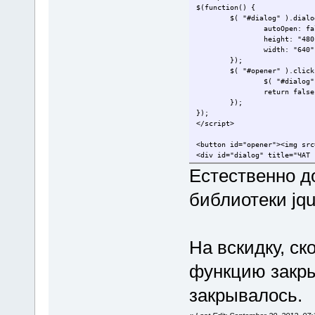
$(function() {
$( "#dialog" ).dialo
autoOpen: fa
height: "480
width: "640"
});
$( "#opener" ).click
$( "#dialog"
return false
});
});
</script>
<button id="opener"><img src
<div id="dialog" title="ЧАТ 
<iframe src="сюда_адрес_сайт
Естественно 
</iframe>
</div>
библиотеки jqu
На вскидку, ск
функцию закры
закрывалось.