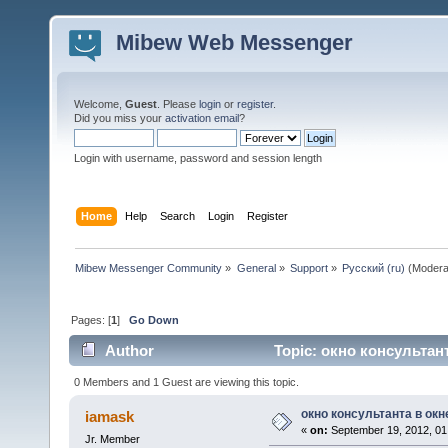
Mibew Web Messenger
Welcome,
Guest
. Please
login
or
register
.
Did you miss your
activation email
?
Login with username, password and session length
Home
Help
Search
Login
Register
Mibew Messenger Community
»
General
»
Support
»
Русский (ru)
(Modera
Pages: [
1
]
Go Down
Author
Topic: окно консультант
0 Members and 1 Guest are viewing this topic.
окно консультанта в окн
iamask
«
on:
September 19, 2012, 01
Jr. Member