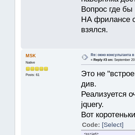
Вопрос где бы 
НА фрилансе со
взялся.
Re: окно консультанта в
MSK
«
Reply #3 on:
September 20,
Native
Это не "встро
Posts: 61
див.
Реализуется о
jquery.
Вот коротеньк
Code:
[Select]
<script>