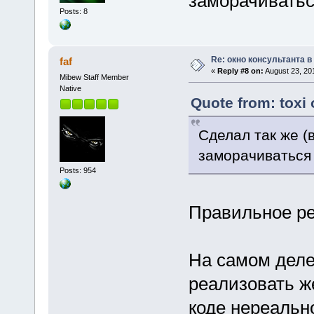
заморачиватьс
Posts: 8
Re: окно консультанта в
faf
«
Reply #8 on:
August 23, 20
Mibew Staff Member
Native
Quote from: toxi
Сделал так же (
заморачиваться 
Posts: 954
Правильное р
На самом деле,
реализовать ж
коде нереально