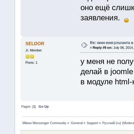
оно ещё слишк
заявления.
Re: окно консультанта в
SELDOR
«
Reply #9 on:
July 06, 2014,
Jr. Member
у меня не пол
Posts: 1
делай в joomle
в модуле html-
Pages: [
1
]
Go Up
Mibew Messenger Community
»
General
»
Support
»
Русский (ru)
(Modera