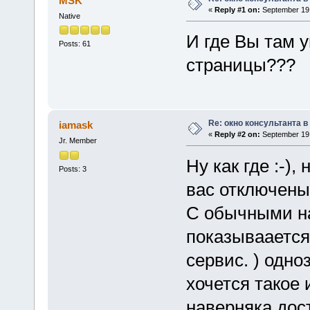
MSK
«
Reply #1 on:
September 19,
Native
И где Вы там у
Posts: 61
страницы???
Re: окно консультанта в
iamask
«
Reply #2 on:
September 19,
Jr. Member
Ну как где :-)
Posts: 3
вас отключены 
С обычными н
показываается.
сервис. ) одно
хочется такое 
наверняка дос