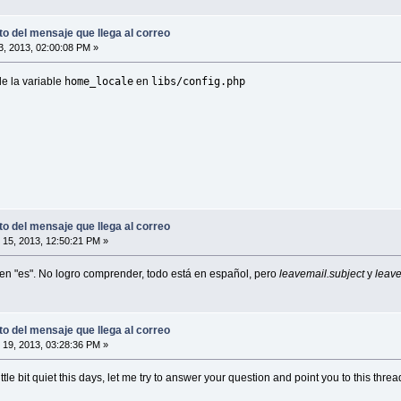
o del mensaje que llega al correo
, 2013, 02:00:08 PM »
home_locale
libs/config.php
e la variable
en
o del mensaje que llega al correo
15, 2013, 12:50:21 PM »
a en "es". No logro comprender, todo está en español, pero
leavemail.subject
y
leave
o del mensaje que llega al correo
19, 2013, 03:28:36 PM »
le bit quiet this days, let me try to answer your question and point you to this threa