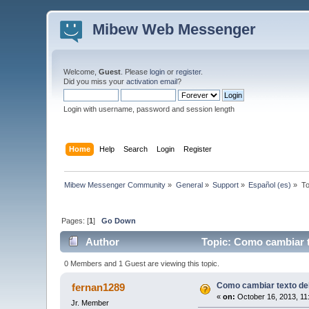
Mibew Web Messenger
Welcome,
Guest
. Please
login
or
register
.
Did you miss your
activation email
?
Login with username, password and session length
Home
Help
Search
Login
Register
Mibew Messenger Community
»
General
»
Support
»
Español (es)
»
To
Pages: [
1
]
Go Down
Author
Topic: Como cambiar te
0 Members and 1 Guest are viewing this topic.
Como cambiar texto del
fernan1289
«
on:
October 16, 2013, 11
Jr. Member