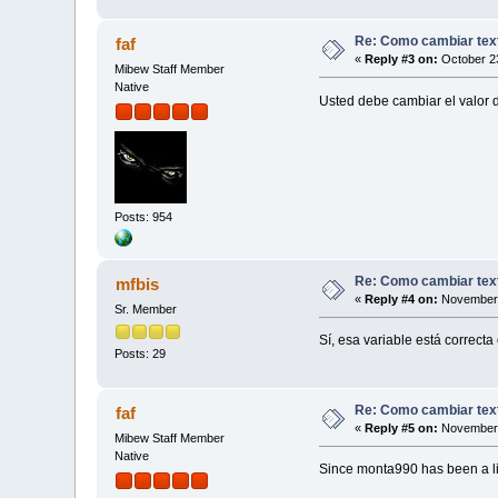
Re: Como cambiar text
faf
«
Reply #3 on:
October 23
Mibew Staff Member
Native
Usted debe cambiar el valor d
Posts: 954
Re: Como cambiar text
mfbis
«
Reply #4 on:
November 
Sr. Member
Sí, esa variable está correct
Posts: 29
Re: Como cambiar text
faf
«
Reply #5 on:
November 
Mibew Staff Member
Native
Since monta990 has been a litt