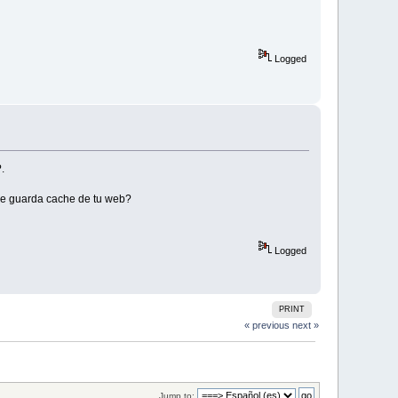
Logged
.
que guarda cache de tu web?
Logged
PRINT
« previous
next »
Jump to: