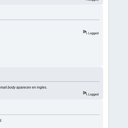
Logged
mail.body
aparecen en ingles.
Logged
d: