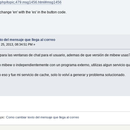
ex.php/topic,479.msg1456.html#msg1456
change 'en' with the 'es' in the button code.
o del mensaje que llega al correo
25, 2013, 08:34:51 PM »
para las ventanas de chat para el usuario, ademas de que versión de mibew usas?
en mibew o independientemente con un programa externo, utilizas algun servicio 
eso y fue mi servicio de cache, solo lo volví a generar y problema solucionado.
pic:
Como cambiar texto del mensaje que llega al correo