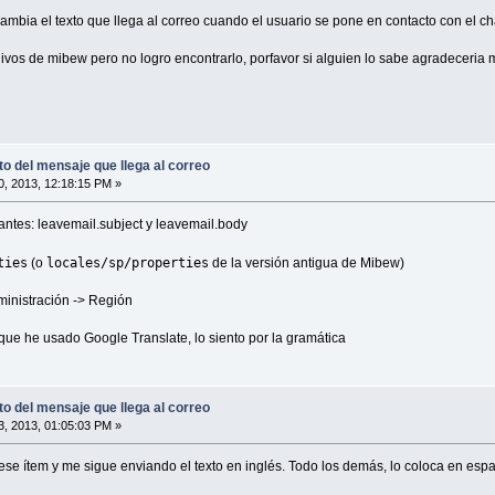
mbia el texto que llega al correo cuando el usuario se pone en contacto con el ch
ivos de mibew pero no logro encontrarlo, porfavor si alguien lo sabe agradeceri
o del mensaje que llega al correo
, 2013, 12:18:15 PM »
antes: leavemail.subject y leavemail.body
ties
locales/sp/properties
(o
de la versión antigua de Mibew)
dministración -> Región
 que he usado Google Translate, lo siento por la gramática
o del mensaje que llega al correo
, 2013, 01:05:03 PM »
ese ítem y me sigue enviando el texto en inglés. Todo los demás, lo coloca en espa