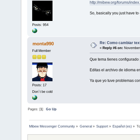
http://mibew.org/forums/ind
So, basically you just have to 
Posts: 954
Re: Como cambiar text
monta990
«
Reply #6 on:
November 
Full Member
Que tema tienes configurado 
Editas el archivo de idioma 
Ya que yo tuve problemas con 
Posts: 17
Don´t be cold
Pages: [
1
]
Go Up
Mibew Messenger Community
»
General
»
Support
»
Español (es)
»
To