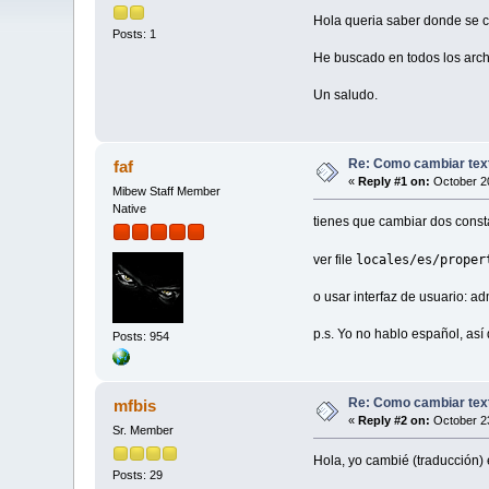
Hola queria saber donde se ca
Posts: 1
He buscado en todos los arch
Un saludo.
Re: Como cambiar text
faf
«
Reply #1 on:
October 20
Mibew Staff Member
Native
tienes que cambiar dos const
locales/es/proper
ver file
o usar interfaz de usuario: a
p.s. Yo no hablo español, así
Posts: 954
Re: Como cambiar text
mfbis
«
Reply #2 on:
October 23
Sr. Member
Hola, yo cambié (traducción) 
Posts: 29