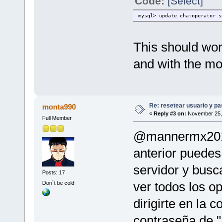
Code:
[Select]
mysql> update chatoperator s
This should wor
and with the m
Re: resetear usuario y p
monta990
«
Reply #3 on:
November 25, 
Full Member
@mannermx2013
anterior puedes
servidor y busc
Posts: 17
ver todos los o
Don´t be cold
dirigirte en la
contraseña de 