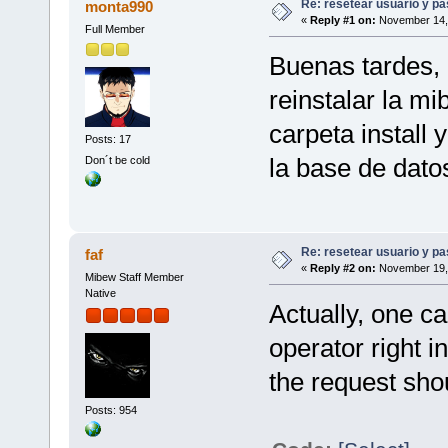
Re: resetear usuario y p
monta990
«
Reply #1 on:
November 14, 
Full Member
Buenas tardes,
reinstalar la mi
carpeta install 
Posts: 17
la base de dato
Don´t be cold
Re: resetear usuario y p
faf
«
Reply #2 on:
November 19, 
Mibew Staff Member
Native
Actually, one c
operator right i
the request sho
Posts: 954