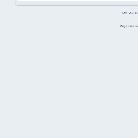
SMF 2.0.1
Page created