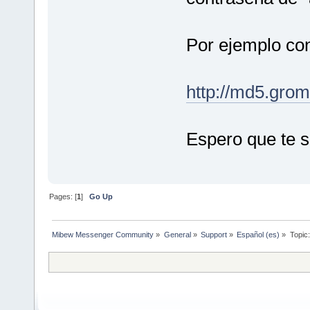
Por ejemplo con
http://md5.gro
Espero que te se
Pages: [
1
]
Go Up
Mibew Messenger Community
»
General
»
Support
»
Español (es)
»
Topic