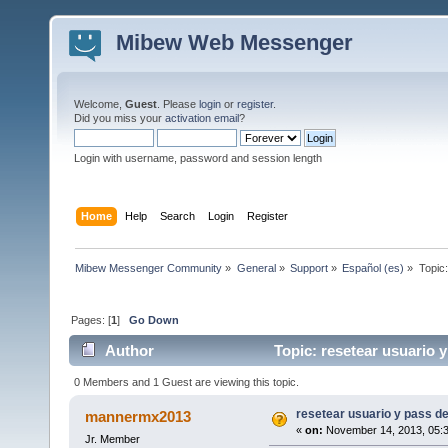
Mibew Web Messenger
Welcome,
Guest
. Please
login
or
register
.
Did you miss your
activation email
?
Login with username, password and session length
Home
Help
Search
Login
Register
Mibew Messenger Community
»
General
»
Support
»
Español (es)
»
Topic
Pages: [
1
]
Go Down
Author
Topic: resetear usuario 
0 Members and 1 Guest are viewing this topic.
resetear usuario y pass d
mannermx2013
«
on:
November 14, 2013, 05:
Jr. Member