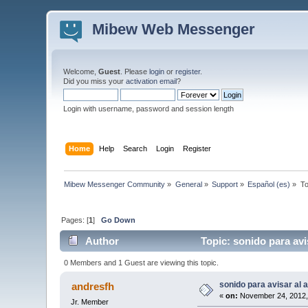
Mibew Web Messenger
Welcome,
Guest
. Please
login
or
register
.
Did you miss your
activation email
?
Login with username, password and session length
Home
Help
Search
Login
Register
Mibew Messenger Community
»
General
»
Support
»
Español (es)
»
To
Pages: [
1
]
Go Down
Author
Topic: sonido para avi
0 Members and 1 Guest are viewing this topic.
sonido para avisar al 
andresfh
«
on:
November 24, 2012,
Jr. Member