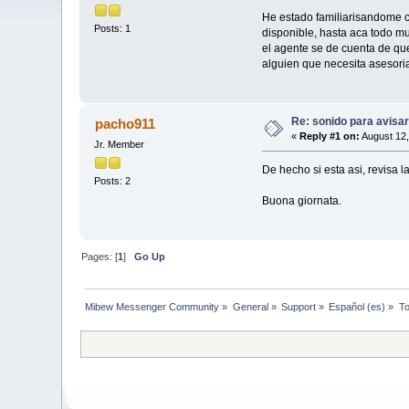
He estado familiarisandome c
Posts: 1
disponible, hasta aca todo m
el agente se de cuenta de que
alguien que necesita asesori
Re: sonido para avisar
pacho911
«
Reply #1 on:
August 12,
Jr. Member
De hecho si esta asi, revisa l
Posts: 2
Buona giornata.
Pages: [
1
]
Go Up
Mibew Messenger Community
»
General
»
Support
»
Español (es)
»
To