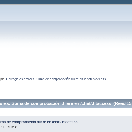
pic:
Corregir los errores: Suma de comprobación diiere en /chat/.htaccess
rores: Suma de comprobación diiere en /chat/.htaccess (Read 13
Suma de comprobación diiere en /chat/.htaccess
:24:19 PM »