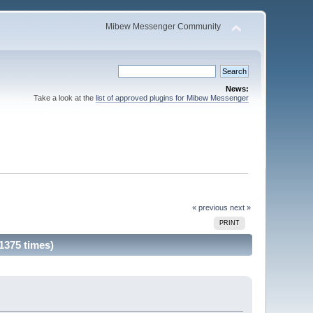
Mibew Messenger Community
News:
Take a look at the
list of approved plugins for Mibew Messenger
« previous
next »
PRINT
1375 times)