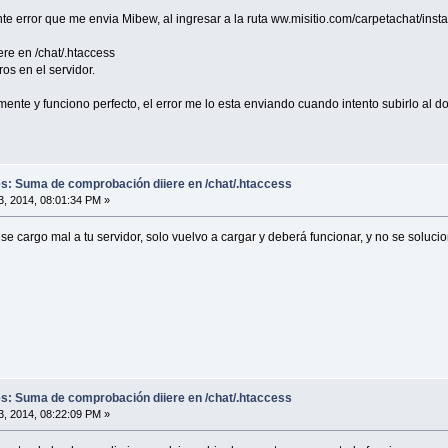
e error que me envia Mibew, al ingresar a la ruta ww.misitio.com/carpetachat/instal
e en /chat/.htaccess
os en el servidor.
lmente y funciono perfecto, el error me lo esta enviando cuando intento subirlo 
es: Suma de comprobación diiere en /chat/.htaccess
, 2014, 08:01:34 PM »
se cargo mal a tu servidor, solo vuelvo a cargar y deberá funcionar, y no se solucio
es: Suma de comprobación diiere en /chat/.htaccess
, 2014, 08:22:09 PM »