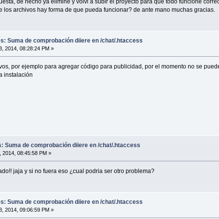
uesta, de hecho ya elimine y volvi a subir el proyecto para que todo funcione cor
e los archivos hay forma de que pueda funcionar? de ante mano muchas gracias.
es: Suma de comprobación diiere en /chat/.htaccess
, 2014, 08:28:24 PM »
chivos, por ejemplo para agregar código para publicidad, por el momento no se pu
a instalación
es: Suma de comprobación diiere en /chat/.htaccess
 2014, 08:45:58 PM »
do!! jaja y si no fuera eso ¿cual podria ser otro problema?
es: Suma de comprobación diiere en /chat/.htaccess
, 2014, 09:06:59 PM »