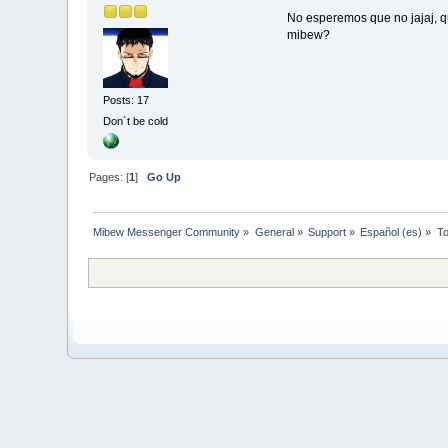
No esperemos que no jajaj, qu
mibew?
Posts: 17
Don´t be cold
Pages: [
1
]
Go Up
Mibew Messenger Community
»
General
»
Support
»
Español (es)
»
To