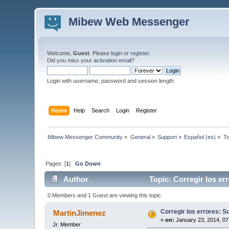
Mibew Web Messenger
Welcome,
Guest
. Please
login
or
register
.
Did you miss your
activation email
?
Login with username, password and session length
Home
Help
Search
Login
Register
Mibew Messenger Community
»
General
»
Support
»
Español (es)
»
To
Pages: [
1
]
Go Down
Author
Topic: Corregir los er
0 Members and 1 Guest are viewing this topic.
Corregir los errores: 
MartinJimenez
«
on:
January 23, 2014, 07
Jr. Member