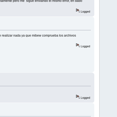
rectamente pero me sigue enviando el mismo error, en dado
Logged
ede realizar nada ya que mibew comprueba los archivos
Logged
Logged