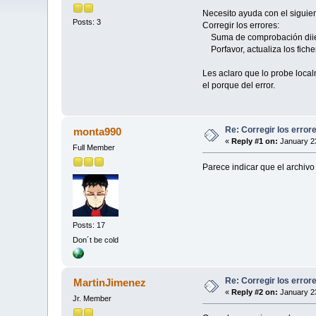
Necesito ayuda con el siguient
Posts: 3
Corregir los errores:
Suma de comprobación diier
Porfavor, actualiza los ficher
Les aclaro que lo probe loca
el porque del error.
Re: Corregir los error
monta990
«
Reply #1 on:
January 23
Full Member
Parece indicar que el archivo 
Posts: 17
Don´t be cold
Re: Corregir los error
MartinJimenez
«
Reply #2 on:
January 23
Jr. Member