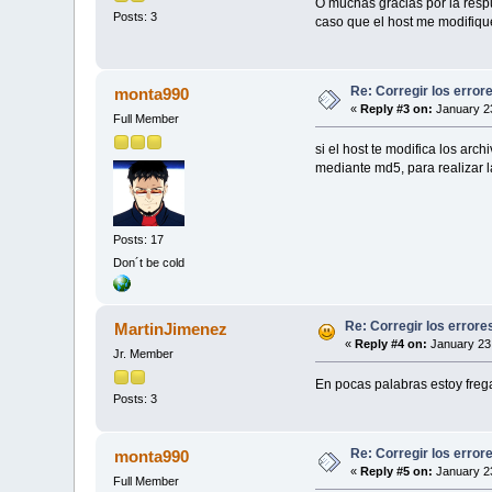
O muchas gracias por la resp
Posts: 3
caso que el host me modifiqu
Re: Corregir los error
monta990
«
Reply #3 on:
January 23
Full Member
si el host te modifica los ar
mediante md5, para realizar l
Posts: 17
Don´t be cold
Re: Corregir los error
MartinJimenez
«
Reply #4 on:
January 23,
Jr. Member
En pocas palabras estoy frega
Posts: 3
Re: Corregir los error
monta990
«
Reply #5 on:
January 23
Full Member