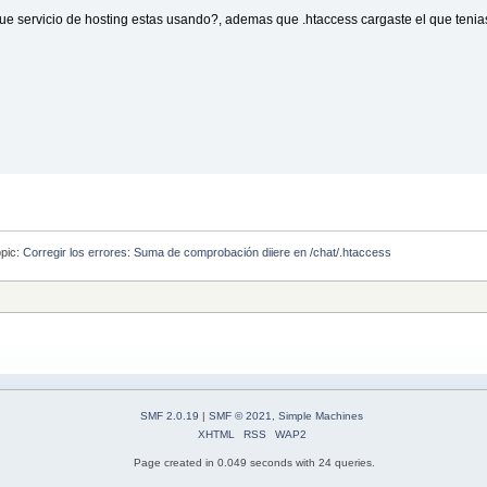
e servicio de hosting estas usando?, ademas que .htaccess cargaste el que tenias 
pic:
Corregir los errores: Suma de comprobación diiere en /chat/.htaccess
SMF 2.0.19
|
SMF © 2021
,
Simple Machines
XHTML
RSS
WAP2
Page created in 0.049 seconds with 24 queries.