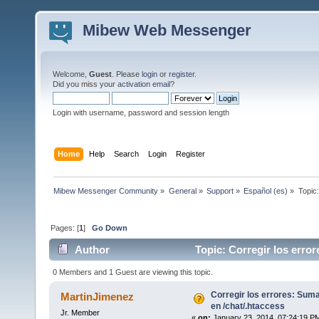
Mibew Web Messenger
Welcome,
Guest
. Please
login
or
register
.
Did you miss your
activation email
?
Login with username, password and session length
Home
Help
Search
Login
Register
Mibew Messenger Community
»
General
»
Support
»
Español (es)
»
Topic
Pages: [
1
]
Go Down
Author
Topic: Corregir los erro
131376 times)
0 Members and 1 Guest are viewing this topic.
Corregir los errores: Sum
MartinJimenez
en /chat/.htaccess
Jr. Member
«
on:
January 23, 2014, 07:24:19 P