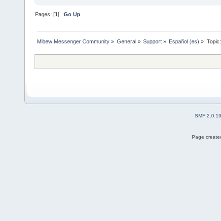
Pages: [
1
]
Go Up
Mibew Messenger Community
»
General
»
Support
»
Español (es)
»
Topic
SMF 2.0.1
Page created