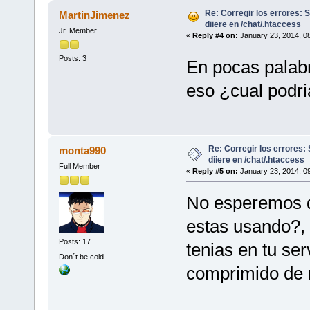
Re: Corregir los errores:
MartinJimenez
diiere en /chat/.htaccess
Jr. Member
«
Reply #4 on:
January 23, 2014, 0
Posts: 3
En pocas palabra
eso ¿cual podri
Re: Corregir los errores
monta990
diiere en /chat/.htaccess
Full Member
«
Reply #5 on:
January 23, 2014, 0
No esperemos qu
estas usando?,
Posts: 17
tenias en tu ser
Don´t be cold
comprimido de