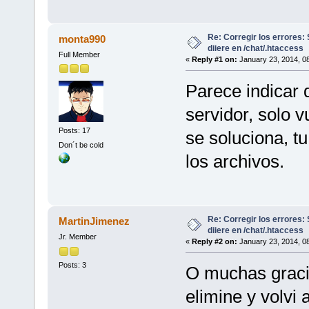
Re: Corregir los errores
monta990
diiere en /chat/.htaccess
Full Member
«
Reply #1 on:
January 23, 2014, 0
Parece indicar 
servidor, solo v
Posts: 17
se soluciona, t
Don´t be cold
los archivos.
Re: Corregir los errores
MartinJimenez
diiere en /chat/.htaccess
Jr. Member
«
Reply #2 on:
January 23, 2014, 0
Posts: 3
O muchas gracia
elimine y volvi 