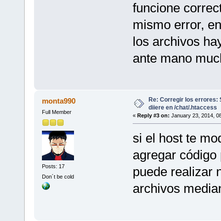
funcione corre
mismo error, en
los archivos ha
ante mano much
Re: Corregir los errores
monta990
diiere en /chat/.htaccess
Full Member
«
Reply #3 on:
January 23, 2014, 0
si el host te mo
agregar código 
Posts: 17
puede realizar
Don´t be cold
archivos median