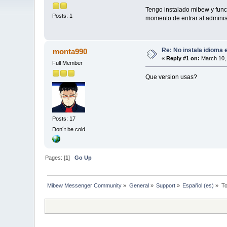
Tengo instalado mibew y funci
Posts: 1
momento de entrar al adminis
Re: No instala idioma 
monta990
«
Reply #1 on:
March 10, 
Full Member
Que version usas?
Posts: 17
Don´t be cold
Pages: [
1
]
Go Up
Mibew Messenger Community
»
General
»
Support
»
Español (es)
»
To