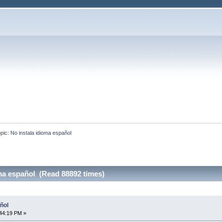
pic:
No instala idioma español
oma español (Read 88892 times)
ñol
44:19 PM »