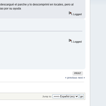
 descargué el parche y lo descomprimí en locales, pero al
ias por su ayuda
Logged
Logged
PRINT
« previous
next »
Jump to: