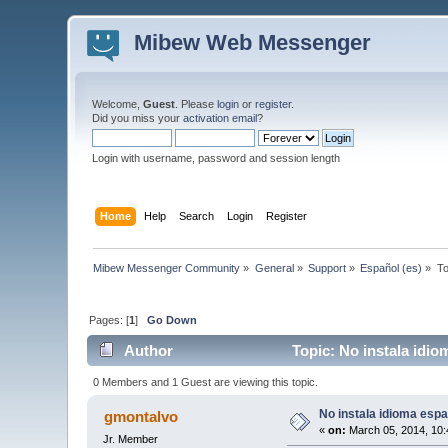
Mibew Web Messenger
Welcome,
Guest
. Please
login
or
register
.
Did you miss your
activation email
?
Login with username, password and session length
Home
Help
Search
Login
Register
Mibew Messenger Community
»
General
»
Support
»
Español (es)
»
To
Pages: [
1
]
Go Down
Author
Topic: No instala idi
0 Members and 1 Guest are viewing this topic.
No instala idioma espa
gmontalvo
«
on:
March 05, 2014, 10:
Jr. Member