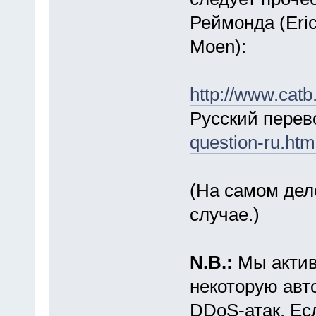
Реймонда (Eric
Moen):
http://www.catb
Русский перев
question-ru.htm
(На самом дел
случае.)
N.B.:
Мы актив
некоторую авт
DDoS-атак. Ес