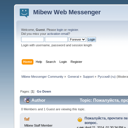
Mibew Web Messenger
Welcome,
Guest
. Please
login
or
register
.
Did you miss your
activation email
?
Login with username, password and session length
Home
Help
Search
Login
Register
Mibew Messenger Community
»
General
»
Support
»
Русский (ru)
(Modera
Pages: [
1
]
Go Down
Author
Topic: Пожалуйста, про
0 Members and 1 Guest are viewing this topic.
Пожалуйста, прочтите пе
faf
вопрос.
Mibew Staff Member
«
on:
April 21, 2014, 01:30:34 PM »