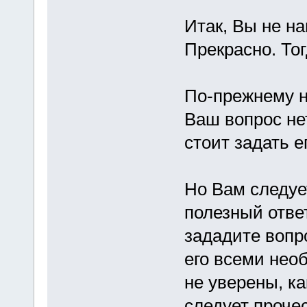
Итак, Вы не н
Прекрасно. То
По-прежнему н
Ваш вопрос не
стоит задать е
Но Вам следуе
полезный отве
зададите вопр
его всеми нео
не уверены, ка
следует прочес