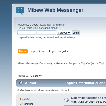
Mibew Web Messenger
Welcome,
Guest
. Please
login
or
register
.
Did you miss your
activation email
?
Login with username, password and session length
Home
Help
Search
Login
Register
Mibew Messenger Community
»
General
»
Support
»
Español (es)
»
Topic
Pages: [
1
]
Go Down
Author
Topic: Determinar cuando
0 Members and 1 Guest are viewing this topic.
Determinar cuando se est
reysol
«
on:
June 29, 2014, 04:51:0
Jr. Member