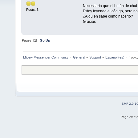
Necesitaría que el botón de cha
Posts: 3
Estoy leyendo el código, pero no
¿Alguien sabe como hacerlo?
Gracias
Pages: [
1
]
Go Up
Mibew Messenger Community
»
General
»
Support
»
Español (es)
»
Topic
SMF 2.0.1
Page create