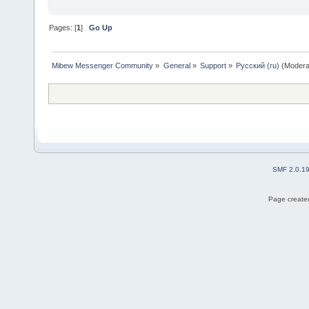
Pages: [
1
]
Go Up
Mibew Messenger Community
»
General
»
Support
»
Русский (ru)
(Modera
SMF 2.0.1
Page created