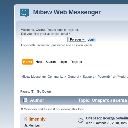
Mibew Web Messenger
Welcome,
Guest
. Please
login
or
register
.
Did you miss your
activation email
?
Login with username, password and session length
Home
Help
Search
Login
Register
Mibew Messenger Community
»
General
»
Support
»
Русский (ru)
(Modera
Pages: [
1
]
Go Down
Author
Topic: Оператор всегда
0 Members and 1 Guest are viewing this topic.
Оператор всегда онлайн
Kilimenniy
«
on:
October 22, 2018, 10:5
Jr. Member