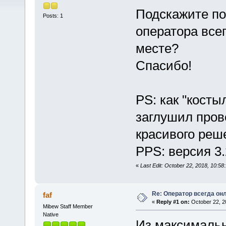
Подскажите по
Posts: 1
оператора всег
месте?
Спасибо!
PS: как "косты
заглушил пров
красивого реш
PPS: версия 3.
«
Last Edit: October 22, 2018, 10:58
Re: Оператор всегда он
faf
«
Reply #1 on:
October 22, 2
Mibew Staff Member
Native
Из максимальн