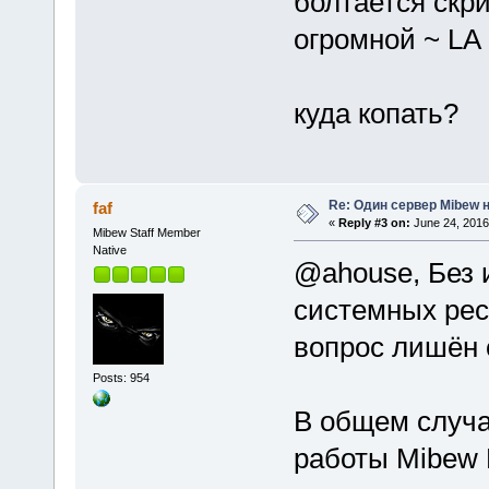
болтается скри
огромной ~ LA 
куда копать?
Re: Один сервер Mibew н
faf
«
Reply #3 on:
June 24, 2016
Mibew Staff Member
Native
@ahouse, Без 
системных рес
вопрос лишён 
Posts: 954
В общем случа
работы Mibew 