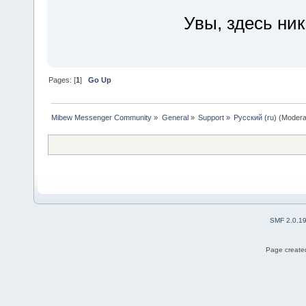
Увы, здесь ник
Pages: [
1
]
Go Up
Mibew Messenger Community
»
General
»
Support
»
Русский (ru)
(Modera
SMF 2.0.1
Page created