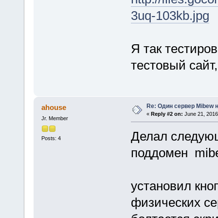
3uq-103kb.jpg
Я так тестиров
тестовый сайт,
Re: Один сервер Mibew н
ahouse
«
Reply #2 on:
June 21, 2016
Jr. Member
Делал следующ
Posts: 4
поддомен mib
установил кноп
физических се