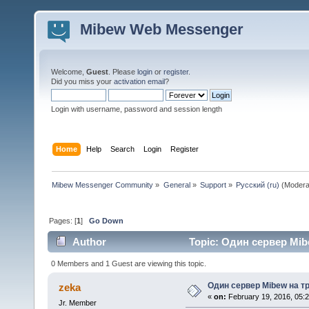
Mibew Web Messenger
Welcome,
Guest
. Please
login
or
register
.
Did you miss your
activation email
?
Login with username, password and session length
Home
Help
Search
Login
Register
Mibew Messenger Community
»
General
»
Support
»
Русский (ru)
(Modera
Pages: [
1
]
Go Down
Author
Topic: Один сервер Mibe
0 Members and 1 Guest are viewing this topic.
Один сервер Mibew на тр
zeka
«
on:
February 19, 2016, 05:
Jr. Member