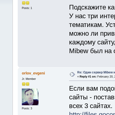
Подскажите ка
Posts: 1
У нас три инт
тематикам. Ус
можно ли прив
каждому сайту,
Mibew был на 
Re: Один сервер Mibew н
orlov_evgeni
«
Reply #1 on:
February 20, 
Jr. Member
Если вам подой
сайты - постав
всех 3 сайтах.
Posts: 3
http://files.go