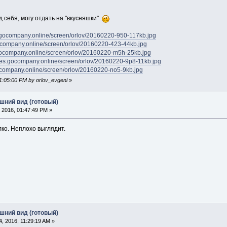
 себя, могу отдать на "вкусняшки"
es.gocompany.online/screen/orlov/20160220-950-117kb.jpg
.gocompany.online/screen/orlov/20160220-423-44kb.jpg
s.gocompany.online/screen/orlov/20160220-m5h-25kb.jpg
files.gocompany.online/screen/orlov/20160220-9p8-11kb.jpg
.gocompany.online/screen/orlov/20160220-no5-9kb.jpg
01:05:00 PM by orlov_evgeni
»
шний вид (готовый)
 2016, 01:47:49 PM »
ко. Неплохо выглядит.
шний вид (готовый)
, 2016, 11:29:19 AM »