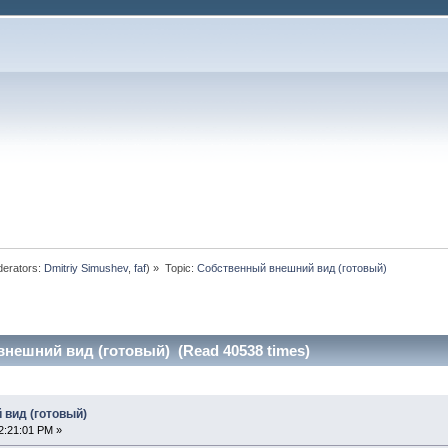
erators:
Dmitriy Simushev
,
faf
) »
Topic:
Собственный внешний вид (готовый)
нешний вид (готовый) (Read 40538 times)
 вид (готовый)
2:21:01 PM »