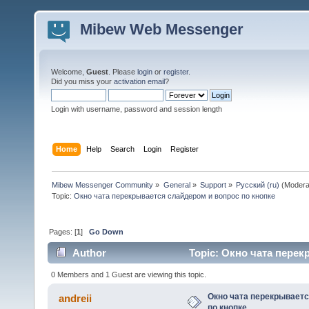
Mibew Web Messenger
Welcome,
Guest
. Please
login
or
register
.
Did you miss your
activation email
?
Login with username, password and session length
Home
Help
Search
Login
Register
Mibew Messenger Community
»
General
»
Support
»
Русский (ru)
(Modera
Topic:
Окно чата перекрывается слайдером и вопрос по кнопке
Pages: [
1
]
Go Down
Author
Topic: Окно чата перек
0 Members and 1 Guest are viewing this topic.
Окно чата перекрываетс
andreii
по кнопке