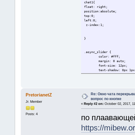
chat1{
float: right;
position:absolute;
top:0;
left:0;
z-index:1;
}
.async_slider {
color: #fff;
margin: 0 auto;
font-size: 12px;
text-shadow: 0px 1px
position:absolute;
top:0;
left:0;
z-index:2;
}
Re: Окно чата перекрыв
PretorianetZ
вопрос по кнопке
Jr. Member
«
Reply #2 on:
October 02, 2017, 1
Posts: 4
по плаавающей
https://mibew.o