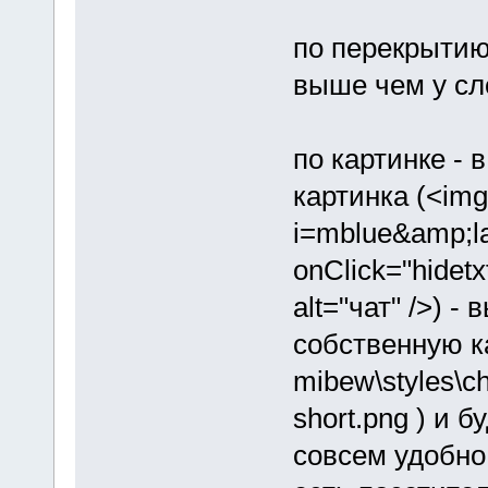
по перекрытию
выше чем у сл
по картинке - 
картинка (<img
i=mblue&amp;la
onClick="hidetxt
alt="чат" />) 
собственную ка
mibew\styles\ch
short.png ) и б
совсем удобно