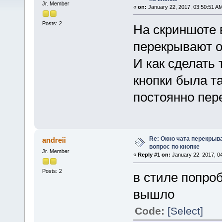
Jr. Member
«
on:
January 22, 2017, 03:50:51 A
Posts: 2
На скриншоте 
перекрывают ок
И как сделать 
кнопки была т
постоянно пер
Re: Окно чата перекрыв
andreii
вопрос по кнопке
Jr. Member
«
Reply #1 on:
January 22, 2017, 0
Posts: 2
в стиле попроб
вышло
Code:
[Select]