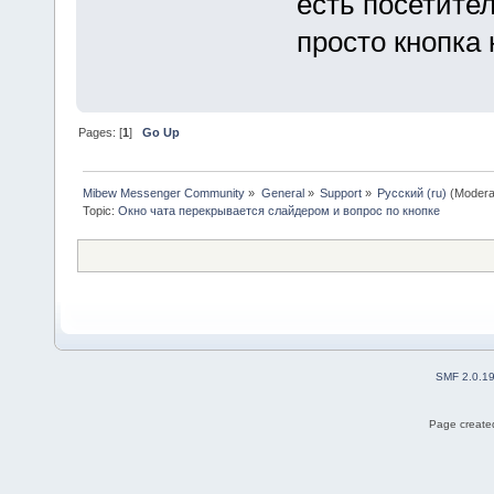
есть посетител
просто кнопка
Pages: [
1
]
Go Up
Mibew Messenger Community
»
General
»
Support
»
Русский (ru)
(Modera
Topic:
Окно чата перекрывается слайдером и вопрос по кнопке
SMF 2.0.1
Page created