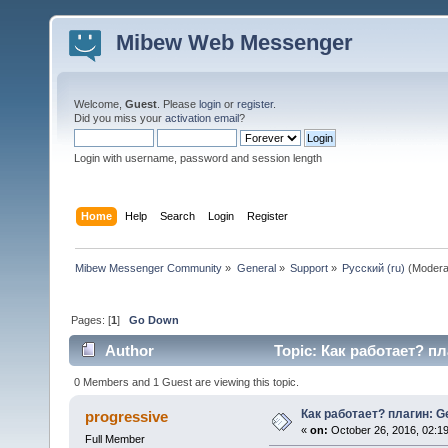
Mibew Web Messenger
Welcome,
Guest
. Please
login
or
register
.
Did you miss your
activation email
?
Login with username, password and session length
Home
Help
Search
Login
Register
Mibew Messenger Community
»
General
»
Support
»
Русский (ru)
(Modera
Pages: [
1
]
Go Down
Author
Topic: Как работает? пл
0 Members and 1 Guest are viewing this topic.
Как работает? плагин: G
progressive
«
on:
October 26, 2016, 02:1
Full Member