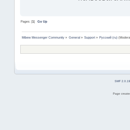
Pages: [
1
]
Go Up
Mibew Messenger Community
»
General
»
Support
»
Русский (ru)
(Modera
SMF 2.0.1
Page created