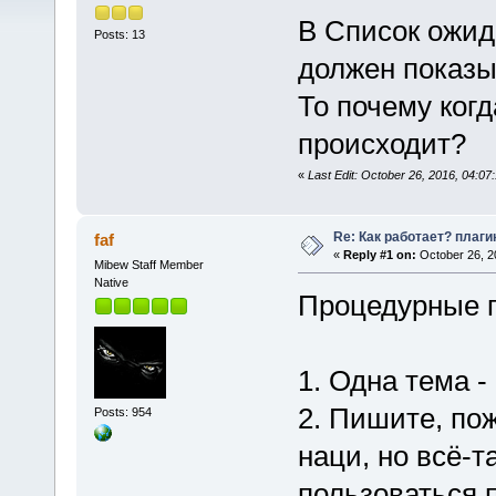
В Список ожид
Posts: 13
должен показы
То почему когд
происходит?
«
Last Edit: October 26, 2016, 04:07
Re: Как работает? плаги
faf
«
Reply #1 on:
October 26, 2
Mibew Staff Member
Native
Процедурные 
1. Одна тема -
2. Пишите, пож
Posts: 954
наци, но всё-
пользоваться 