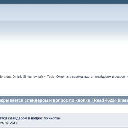
erators:
Dmitriy Simushev
,
faf
) »
Topic:
Окно чата перекрывается слайдером и вопрос п
екрывается слайдером и вопрос по кнопке (Read 46224 times
ется слайдером и вопрос по кнопке
3:50:51 AM »