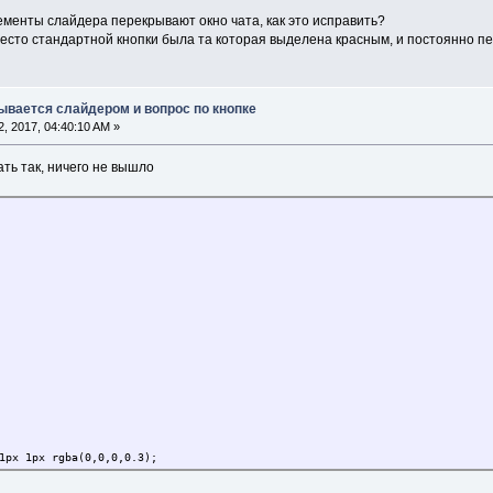
ементы слайдера перекрывают окно чата, как это исправить?
вместо стандартной кнопки была та которая выделена красным, и постоянно 
рывается слайдером и вопрос по кнопке
, 2017, 04:40:10 AM »
ть так, ничего не вышло
1px 1px rgba(0,0,0,0.3);
;