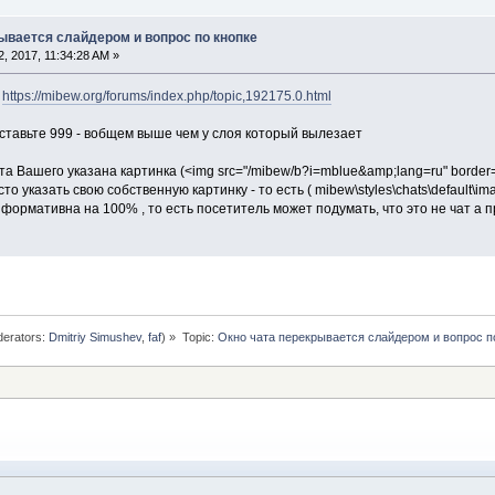
рывается слайдером и вопрос по кнопке
, 2017, 11:34:28 AM »
-
https://mibew.org/forums/index.php/topic,192175.0.html
ставьте 999 - вобщем выше чем у слоя который вылезает
та Вашего указана картинка (<img src="/mibew/b?i=mblue&amp;lang=ru" border="0" 
осто указать свою собственную картинку - то есть ( mibew\styles\chats\default\im
нформативна на 100% , то есть посетитель может подумать, что это не чат а п
erators:
Dmitriy Simushev
,
faf
) »
Topic:
Окно чата перекрывается слайдером и вопрос п