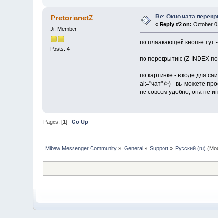
left:0;
z-index:2;
Re: Окно чата перек
PretorianetZ
}
«
Reply #2 on:
October 02
Jr. Member
по плаавающей кнопке тут 
Posts: 4
по перекрытию (Z-INDEX по
по картинке - в коде для сай
alt="чат" />) - вы можете пр
не совсем удобно, она не и
Pages: [
1
]
Go Up
Mibew Messenger Community
»
General
»
Support
»
Русский (ru)
(Mod