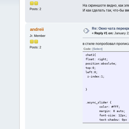
На скриншоте видно, как эл
Posts: 2
И как сделать так, что-бы 
Re: Окно чата перек
andreii
«
Reply #1 on:
January 22
Jr. Member
в стиле попробовал прописа
Posts: 2
Code:
[Select]
chat1{
float: right;
position:absolute;
top:0;
left:0;
z-index:1;
}
.async_slider {
color: #fff;
margin: 0 auto;
font-size: 12px;
text-shadow: 0px 
position:absolute
top:0;