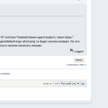
onClick="hidetxt('mibew-agent-button'); return false;"
ages\default-logo-short.png ) и будет кнопка конверт. Но это
росто кнопка написать письмо.
Logged
PRINT
« previous
next »
о кнопке
Jump to: