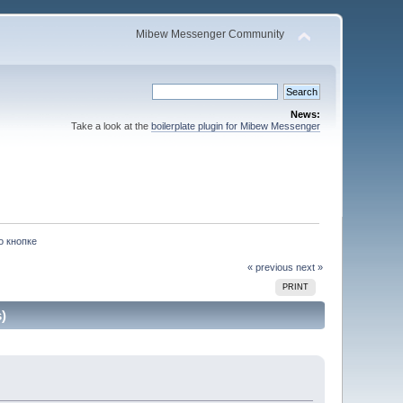
Mibew Messenger Community
News:
Take a look at the
boilerplate plugin for Mibew Messenger
о кнопке
« previous
next »
PRINT
)