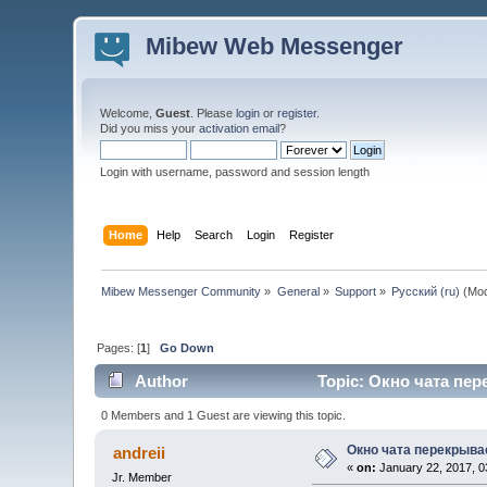
Mibew Web Messenger
Welcome,
Guest
. Please
login
or
register
.
Did you miss your
activation email
?
Login with username, password and session length
Home
Help
Search
Login
Register
Mibew Messenger Community
»
General
»
Support
»
Русский (ru)
(Mod
Pages: [
1
]
Go Down
Author
Topic: Окно чата пер
0 Members and 1 Guest are viewing this topic.
Окно чата перекрыва
andreii
«
on:
January 22, 2017, 0
Jr. Member