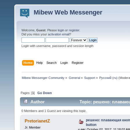
Mibew Web Messenger
Welcome,
Guest
. Please
login
or
register
.
Did you miss your
activation email
?
Login with username, password and session length
Home
Help
Search
Login
Register
Mibew Messenger Community
»
General
»
Support
»
Русский (ru)
(Modera
Pages: [
1
]
Go Down
Author
Topic: решено: плавающа
0 Members and 1 Guest are viewing this topic.
решено: плавающая кнопка
PretorianetZ
button
Jr. Member
«
on:
October 02, 2017, 11:18:02 AM