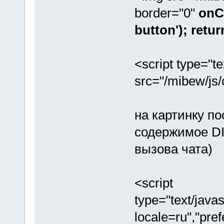
border="0"
onC
button'); retur
<script type="te
src="/mibew/js/
на картинку по
содержимое DI
вызова чата)
<script
type="text/java
locale=ru","pref