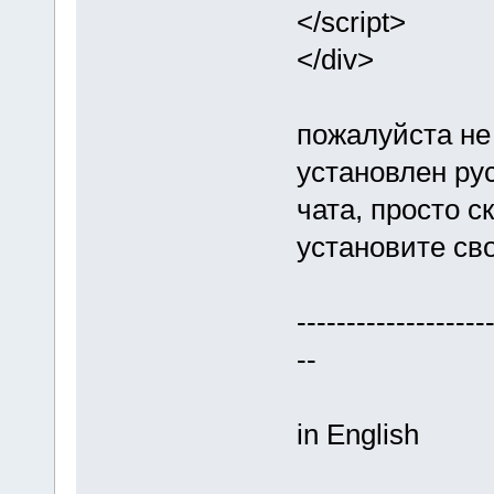
</script>
</div>
пожалуйста не 
установлен рус
чата, просто с
установите сво
-------------------
--
in English