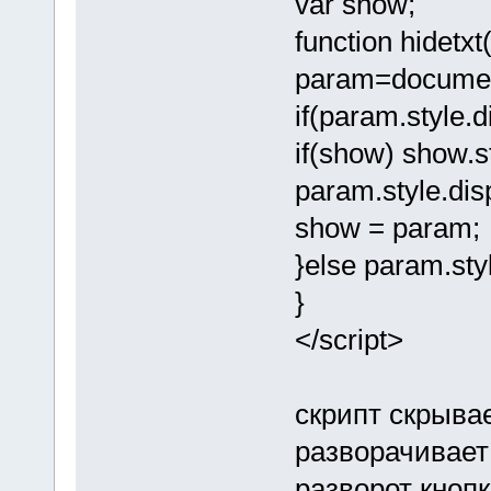
var show;
function hidetxt
param=document
if(param.style.d
if(show) show.st
param.style.disp
show = param;
}else param.sty
}
</script>
скрипт скрыва
разворачивает
разворот кнопк