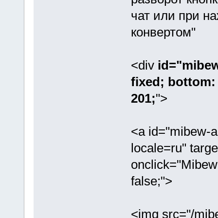
чат или при на
конвертом"
<div
id="mibew-
fixed; bottom: 
201;
">
<a id="mibew-a
locale=ru" targ
onclick="Mibew
false;">
<img src="/mi