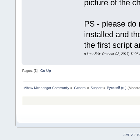
picture of the ch
PS - please do 
installed and th
the first script
«
Last Edit: October 02, 2017, 11:26
Pages: [
1
]
Go Up
Mibew Messenger Community
»
General
»
Support
»
Русский (ru)
(Modera
SMF 2.0.1