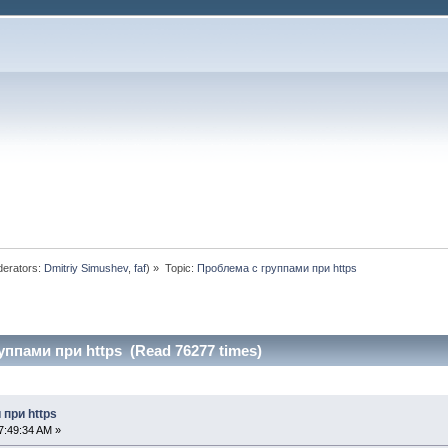
erators:
Dmitriy Simushev
,
faf
) »
Topic:
Проблема с группами при https
уппами при https (Read 76277 times)
при https
7:49:34 AM »