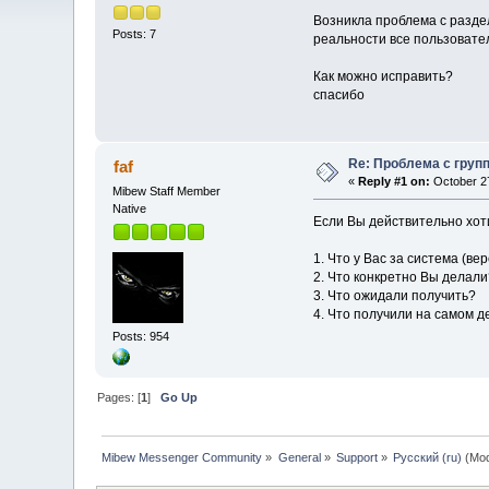
Возникла проблема с раздел
Posts: 7
реальности все пользовател
Как можно исправить?
спасибо
Re: Проблема с групп
faf
«
Reply #1 on:
October 27
Mibew Staff Member
Native
Если Вы действительно хоти
1. Что у Вас за система (в
2. Что конкретно Вы делали
3. Что ожидали получить?
4. Что получили на самом д
Posts: 954
Pages: [
1
]
Go Up
Mibew Messenger Community
»
General
»
Support
»
Русский (ru)
(Mod