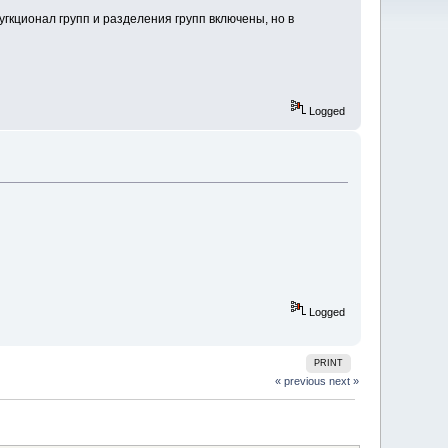
угкционал групп и разделения групп включены, но в
Logged
Logged
PRINT
« previous
next »