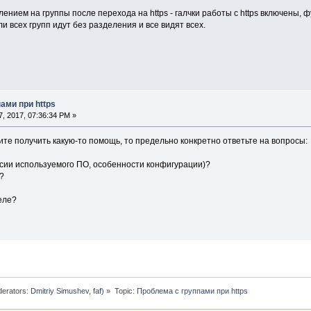
ением на группы после перехода на https - галчки работы с https включены, ф
и всех групп идут без разделения и все видят всех.
ами при https
, 2017, 07:36:34 PM »
те получить какую-то помощь, то предельно конкретно ответьте на вопросы:
ерсии используемого ПО, особенности конфигурации)?
?
еле?
erators:
Dmitriy Simushev
,
faf
) »
Topic:
Проблема с группами при https