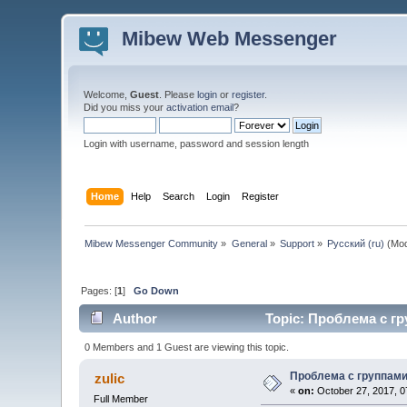
Mibew Web Messenger
Welcome,
Guest
. Please
login
or
register
.
Did you miss your
activation email
?
Login with username, password and session length
Home
Help
Search
Login
Register
Mibew Messenger Community
»
General
»
Support
»
Русский (ru)
(Mod
Pages: [
1
]
Go Down
Author
Topic: Проблема с гр
0 Members and 1 Guest are viewing this topic.
Проблема с группами 
zulic
«
on:
October 27, 2017, 0
Full Member