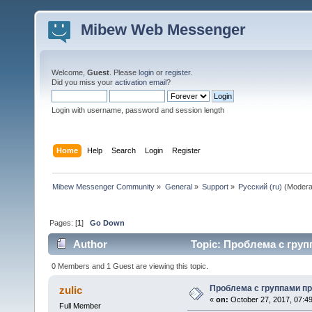
Mibew Web Messenger
Welcome,
Guest
. Please
login
or
register
.
Did you miss your
activation email
?
Login with username, password and session length
Home
Help
Search
Login
Register
Mibew Messenger Community
»
General
»
Support
»
Русский (ru)
(Modera
Pages: [
1
]
Go Down
Author
Topic: Проблема с групп
0 Members and 1 Guest are viewing this topic.
Проблема с группами пр
zulic
«
on:
October 27, 2017, 07:4
Full Member