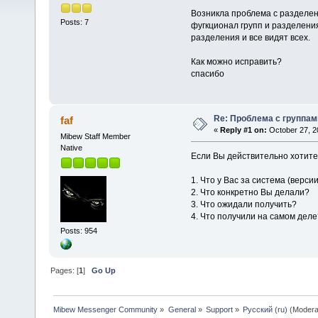
Возникла проблема с разделени
Posts: 7
фугкционал групп и разделения
разделения и все видят всех.
Как можно исправить?
спасибо
Re: Проблема с группами
faf
«
Reply #1 on:
October 27, 2
Mibew Staff Member
Native
Если Вы действительно хотите 
1. Что у Вас за система (верс
2. Что конкретно Вы делали?
3. Что ожидали получить?
4. Что получили на самом деле
Posts: 954
Pages: [
1
]
Go Up
Mibew Messenger Community
»
General
»
Support
»
Русский (ru)
(Modera