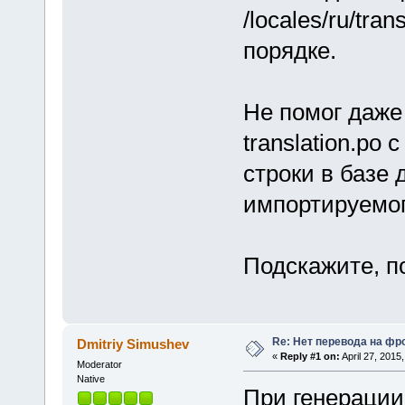
/locales/ru/tran
порядке.
Не помог даже
translation.po
строки в базе
импортируемог
Подскажите, п
Re: Нет перевода на фр
Dmitriy Simushev
«
Reply #1 on:
April 27, 2015
Moderator
Native
При генерации