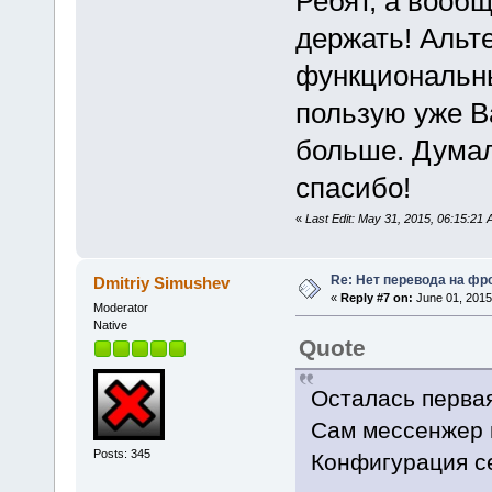
Ребят, а вообщ
держать! Альт
функциональны
пользую уже В
больше. Думал 
спасибо!
«
Last Edit: May 31, 2015, 06:15:21 
Re: Нет перевода на фр
Dmitriy Simushev
«
Reply #7 on:
June 01, 2015
Moderator
Native
Quote
Осталась перва
Сам мессенжер 
Posts: 345
Конфигурация с