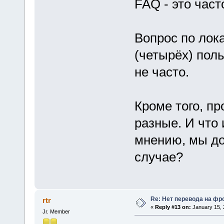
FAQ - это час
Вопрос по лок
(четырёх) поль
не часто.
Кроме того, п
разные. И что
мнению, мы до
случае?
Re: Нет перевода на фр
rtr
«
Reply #13 on:
January 15, 
Jr. Member