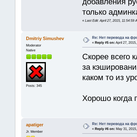
добавления ру
только админка
«
Last Edit: April 27, 2015, 11:54:59
Re: Нет перевода на фр
Dmitriy Simushev
«
Reply #5 on:
April 27, 2015
Moderator
Native
Скорее всего к
за кэшировани
каком то из ур
Posts: 345
Хорошо когда
Re: Нет перевода на фр
apatiger
«
Reply #6 on:
May 31, 2015,
Jr. Member