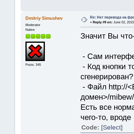
Re: Нет перевода на фр
Dmitriy Simushev
«
Reply #9 on:
June 02, 2015
Moderator
Native
Значит Вы что-
- Сам интерфе
- Код кнопки т
Posts: 345
сгенерирован?
- Файл http://
домен>/mibew/lo
Есть все норма
чего-то, вроде
Code:
[Select]