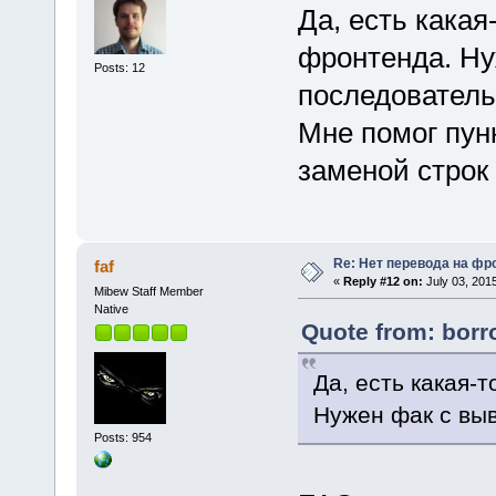
Да, есть кака
фронтенда. Ну
Posts: 12
последователь
Мне помог пун
заменой строк
Re: Нет перевода на фр
faf
«
Reply #12 on:
July 03, 2015
Mibew Staff Member
Native
Quote from: borr
Да, есть какая-
Нужен фак с вы
Posts: 954