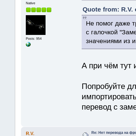
Native
Quote from: R.V. 
Не помог даже т
с галочкой "Зам
Posts: 954
значениями из 
А при чём тут
Попробуйте дл
импортировать
перевод с заме
Re: Нет перевода на фр
R.V.