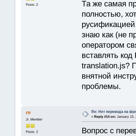
Та же самая п
Posts: 2
полностью, хо
русификацией.
знаю как (не п
оператором св
вставлять ко
translation.js
внятной инстр
проблемы.
Re: Нет перевода на фр
rtr
«
Reply #14 on:
January 15, 
Jr. Member
Вопрос с пере
Posts: 2