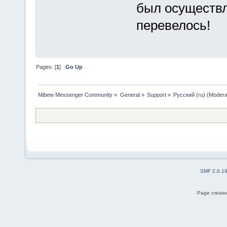
был осуществл
перевелось!
Pages: [
1
]
Go Up
Mibew Messenger Community
»
General
»
Support
»
Русский (ru)
(Modera
SMF 2.0.1
Page created