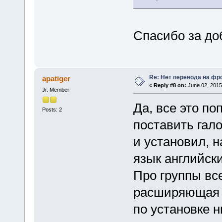
Спасибо за до
Re: Нет перевода на фр
apatiger
«
Reply #8 on:
June 02, 2015
Jr. Member
Да, все это по
Posts: 2
поставить гало
и установил, н
язык английск
Про группы вс
расширяющая ф
по установке н