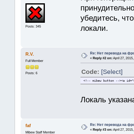
принудительно
убедитесь, чт
локали.
Posts: 345
Re: Нет перевода на фр
R.V.
«
Reply #2 on:
April 27, 2015
Full Member
Code:
[Select]
Posts: 6
<!-- mibew button --><a id="
Локаль указана 
Re: Нет перевода на фр
faf
«
Reply #3 on:
April 27, 2015
Mibew Staff Member