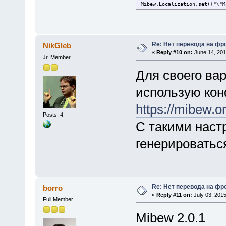
Mibew.Localization.set({"\"M
Re: Нет перевода на фр
NikGleb
«
Reply #10 on:
June 14, 201
Jr. Member
Для своего вар
использую кон
https://mibew.
Posts: 4
С такими настр
генерироватьс
Re: Нет перевода на фр
borro
«
Reply #11 on:
July 03, 2015
Full Member
Mibew 2.0.1