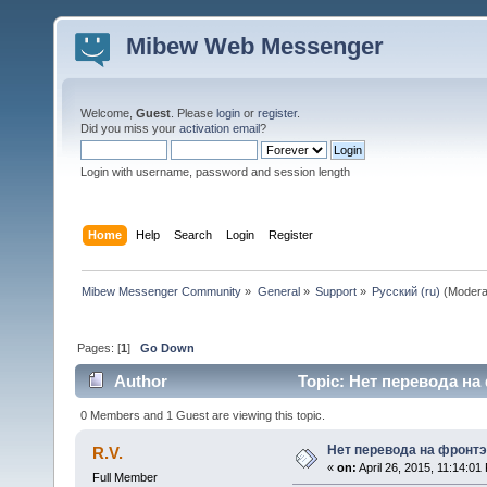
Mibew Web Messenger
Welcome,
Guest
. Please
login
or
register
.
Did you miss your
activation email
?
Login with username, password and session length
Home
Help
Search
Login
Register
Mibew Messenger Community
»
General
»
Support
»
Русский (ru)
(Modera
Pages: [
1
]
Go Down
Author
Topic: Нет перевода на
0 Members and 1 Guest are viewing this topic.
Нет перевода на фронт
R.V.
«
on:
April 26, 2015, 11:14:01
Full Member