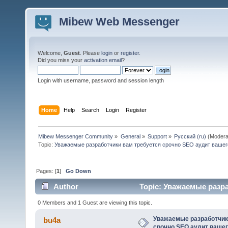
Mibew Web Messenger
Welcome,
Guest
. Please
login
or
register
.
Did you miss your
activation email
?
Login with username, password and session length
Home
Help
Search
Login
Register
Mibew Messenger Community
»
General
»
Support
»
Русский (ru)
(Modera
Topic:
Уважаемые разработчики вам требуется срочно SEO аудит вашег
Pages: [
1
]
Go Down
Author
Topic: Уважаемые разр
(Read 83937 times)
0 Members and 1 Guest are viewing this topic.
Уважаемые разработчик
bu4a
срочно SEO аудит вашег