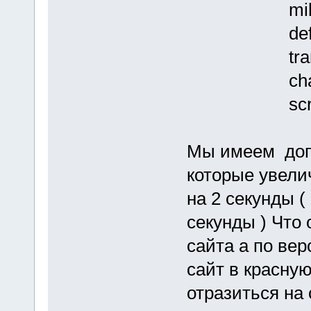
mibewapi.
default_ap
translatio
chat_app.
scripts.js
Мы имеем доп
которые увелич
на 2 секунды (
секунды ) Что
сайта а по вер
сайт в красную
отразиться на