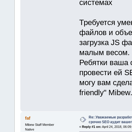
системах
Требуется уме
файлов и объ
загрузка JS фа
малым весом.
Ребятки ваша 
провести ей SE
могу вам сдел
friendly" Mibew
Re: Уважаемые разработ
faf
срочно SEO аудит вашег
Mibew Staff Member
«
Reply #1 on:
April 24, 2018, 06:09
Native