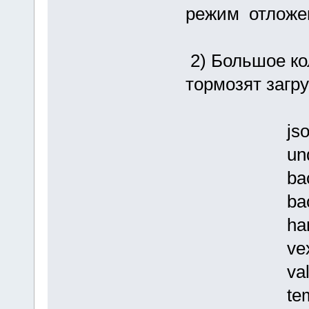
режим отложен
2) Большое ко
тормозят загру
json2.min.
underscore
backbone-m
backbone.ma
handlebars
vex.combin
validator.
templates.