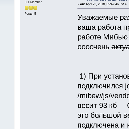
Full Member
«
on:
April 23, 2018, 05:47:46 PM »
Posts: 5
Уважаемые раз
ваша работа п
работе Мибью 
оооочень
акту
1) При устано
подключился j
/mibew/js/vendo
весит 93 кб С
это большой в
подключена и н