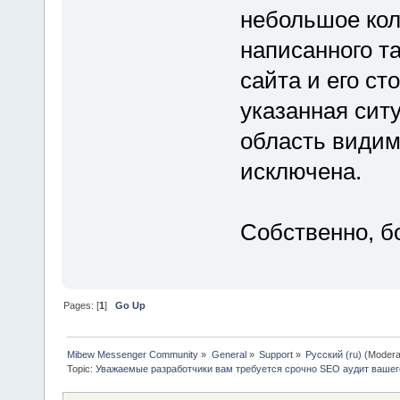
небольшое кол
написанного та
сайта и его ст
указанная ситу
область видимо
исключена.
Собственно, б
Pages: [
1
]
Go Up
Mibew Messenger Community
»
General
»
Support
»
Русский (ru)
(Modera
Topic:
Уважаемые разработчики вам требуется срочно SEO аудит вашег