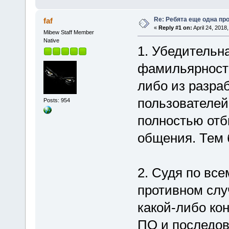
Re: Ребята еще одна пр
faf
«
Reply #1 on:
April 24, 2018
Mibew Staff Member
Native
1. Убедительн
фамильярности
либо из разра
пользователей
Posts: 954
полностью отб
общения. Тем 
2. Судя по все
противном слу
какой-либо ко
ПО и последов