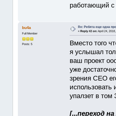
работающий с 
Re: Ребята еще одна пр
bu4a
«
Reply #2 on:
April 24, 2018
Full Member
Вместо того ч
Posts: 5
я услышал толь
ваш проект оо
уже достаточно
зрения СЕО ег
использовать 
упалзет в том 
[...переход н