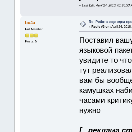
«
Last Edit: April 24, 2018, 01:26:53 
Re: Ребята еще одна пр
bu4a
«
Reply #3 on:
April 24, 2018
Full Member
Поставил вашу
Posts: 5
языковой пакет
увидите то что
тут реализова
вам бы вообще 
камушках наби
часами критику
нужно
[...реклама с