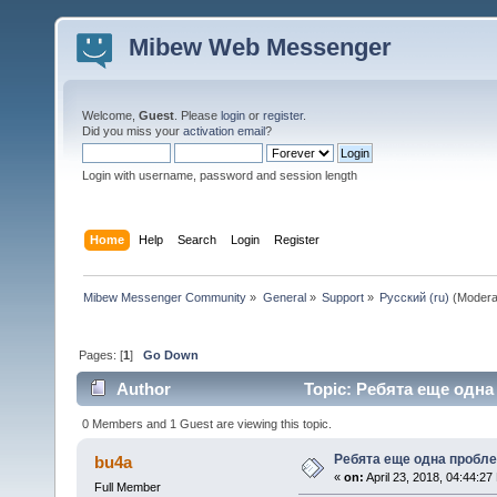
Mibew Web Messenger
Welcome,
Guest
. Please
login
or
register
.
Did you miss your
activation email
?
Login with username, password and session length
Home
Help
Search
Login
Register
Mibew Messenger Community
»
General
»
Support
»
Русский (ru)
(Modera
Pages: [
1
]
Go Down
Author
Topic: Ребята еще одна
0 Members and 1 Guest are viewing this topic.
Ребята еще одна пробле
bu4a
«
on:
April 23, 2018, 04:44:27
Full Member