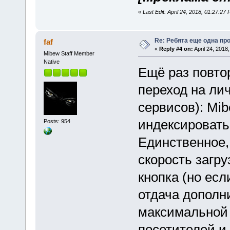
«
Last Edit: April 24, 2018, 01:27:27 
Re: Ребята еще одна пр
faf
«
Reply #4 on:
April 24, 2018
Mibew Staff Member
Native
Ещё раз повтор
переход на ли
сервисов): Mi
индексировать
Posts: 954
Единственное, 
скорость загру
кнопка (но ес
отдача дополни
максимальной 
посетителей и