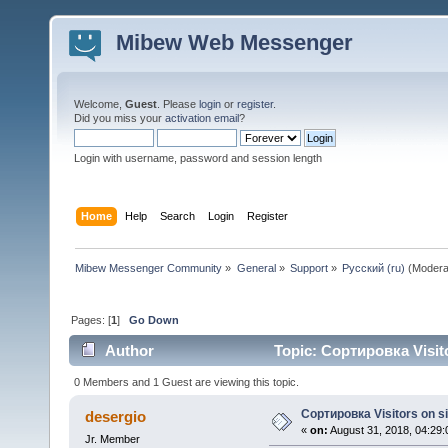
Mibew Web Messenger
Welcome,
Guest
. Please
login
or
register
.
Did you miss your
activation email
?
Login with username, password and session length
Home
Help
Search
Login
Register
Mibew Messenger Community
»
General
»
Support
»
Русский (ru)
(Modera
Pages: [
1
]
Go Down
Author
Topic: Сортировка Visito
0 Members and 1 Guest are viewing this topic.
Сортировка Visitors on si
desergio
«
on:
August 31, 2018, 04:29
Jr. Member