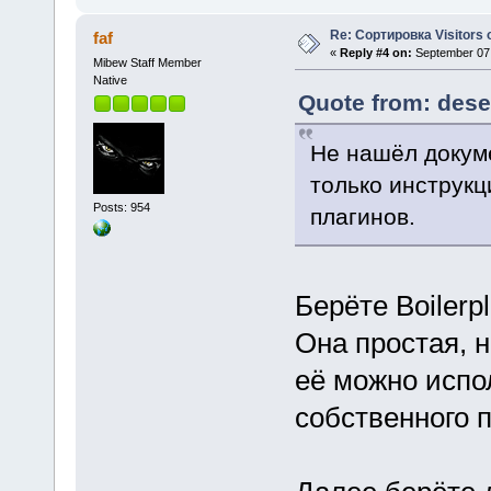
Re: Сортировка Visitors o
faf
«
Reply #4 on:
September 07,
Mibew Staff Member
Native
Quote from: dese
Не нашёл докум
только инструкц
Posts: 954
плагинов.
Берёте Boilerpl
Она простая, н
её можно испо
собственного п