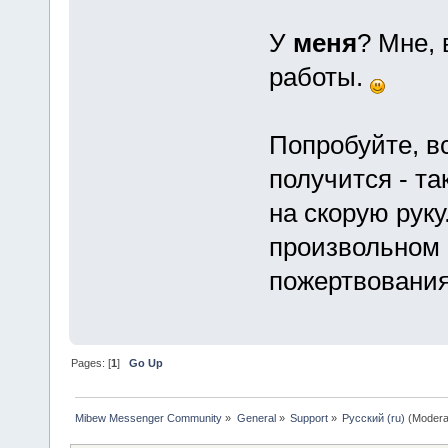
У
меня
? Мне, 
работы.
Попробуйте, вс
получится - та
на скорую руку
произвольном 
пожертвовани
Pages: [
1
]
Go Up
Mibew Messenger Community
»
General
»
Support
»
Русский (ru)
(Modera