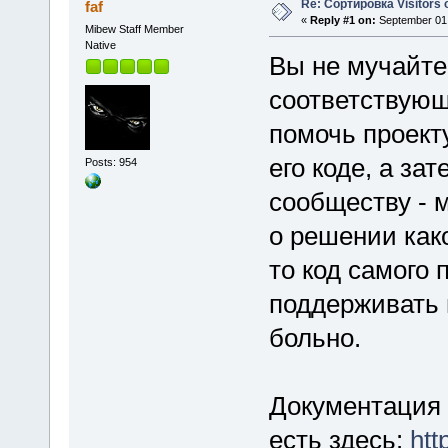
Re: Сортировка Visitors o
faf
«
Reply #1 on:
September 01,
Mibew Staff Member
Native
Вы не мучайте
соответствующи
помочь проекту
его коде, а за
Posts: 954
сообществу - 
о решении как
то код самого 
поддерживать 
больно.
Документация 
есть здесь:
htt