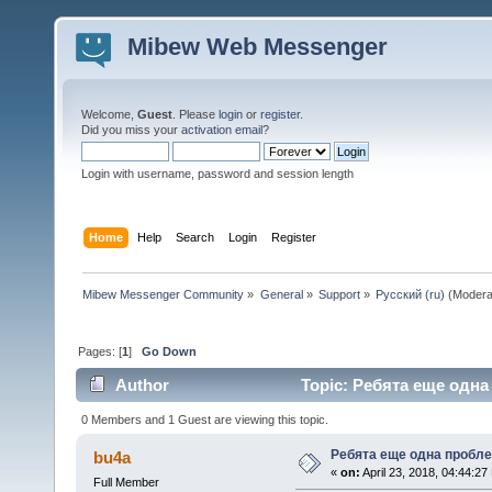
Mibew Web Messenger
Welcome,
Guest
. Please
login
or
register
.
Did you miss your
activation email
?
Login with username, password and session length
Home
Help
Search
Login
Register
Mibew Messenger Community
»
General
»
Support
»
Русский (ru)
(Modera
Pages: [
1
]
Go Down
Author
Topic: Ребята еще одна
0 Members and 1 Guest are viewing this topic.
Ребята еще одна пробле
bu4a
«
on:
April 23, 2018, 04:44:27
Full Member