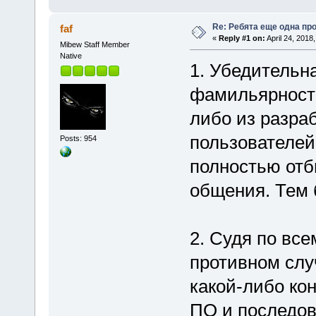
Re: Ребята еще одна пр
faf
«
Reply #1 on:
April 24, 2018
Mibew Staff Member
Native
1. Убедительн
фамильярности
либо из разра
пользователей
Posts: 954
полностью отб
общения. Тем 
2. Судя по все
противном слу
какой-либо ко
ПО и последов