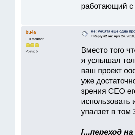
работающий с 
Re: Ребята еще одна пр
bu4a
«
Reply #2 on:
April 24, 2018
Full Member
Вместо того ч
Posts: 5
я услышал толь
ваш проект оо
уже достаточно
зрения СЕО ег
использовать 
упалзет в том 
[...переход н