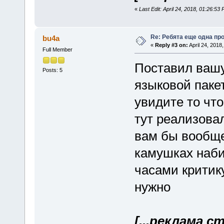
«
Last Edit: April 24, 2018, 01:26:53 
Re: Ребята еще одна пр
bu4a
«
Reply #3 on:
April 24, 2018
Full Member
Поставил вашу
Posts: 5
языковой пакет
увидите то что
тут реализова
вам бы вообще 
камушках наби
часами критику
нужно
[...реклама с