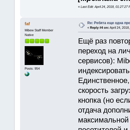
«
Last Edit: April 24, 2018, 01:27:27 
Re: Ребята еще одна пр
faf
«
Reply #4 on:
April 24, 2018
Mibew Staff Member
Native
Ещё раз повтор
переход на ли
сервисов): Mi
индексировать
Posts: 954
Единственное, 
скорость загру
кнопка (но ес
отдача дополни
максимальной 
посетителей и