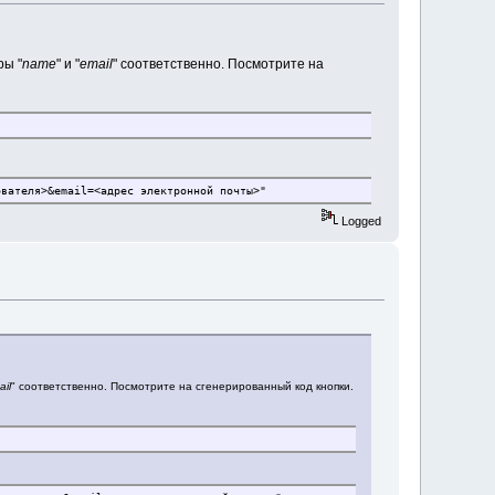
ры "
name
" и "
email
" соответственно. Посмотрите на
ователя>&email=<адрес электронной почты>"
Logged
ail
" соответственно. Посмотрите на сгенерированный код кнопки.