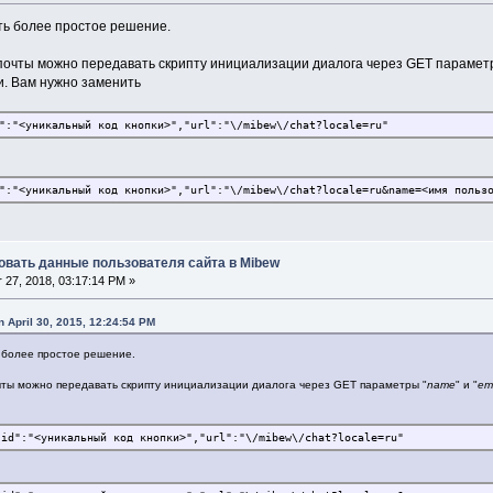
ть более простое решение.
почты можно передавать скрипту инициализации диалога через GET парамет
и. Вам нужно заменить
":"<уникальный код кнопки>","url":"\/mibew\/chat?locale=ru"
":"<уникальный код кнопки>","url":"\/mibew\/chat?locale=ru&name=<имя польз
ровать данные пользователя сайта в Mibew
27, 2018, 03:17:14 PM »
 April 30, 2015, 12:24:54 PM
ь более простое решение.
чты можно передавать скрипту инициализации диалога через GET параметры "
name
" и "
em
"id":"<уникальный код кнопки>","url":"\/mibew\/chat?locale=ru"