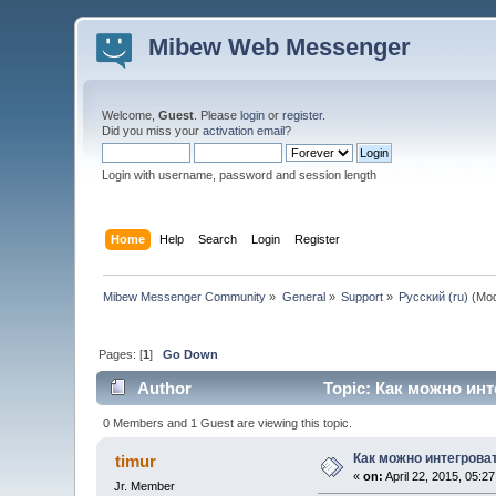
Mibew Web Messenger
Welcome,
Guest
. Please
login
or
register
.
Did you miss your
activation email
?
Login with username, password and session length
Home
Help
Search
Login
Register
Mibew Messenger Community
»
General
»
Support
»
Русский (ru)
(Mod
Pages: [
1
]
Go Down
Author
Topic: Как можно инт
0 Members and 1 Guest are viewing this topic.
Как можно интегрова
timur
«
on:
April 22, 2015, 05:2
Jr. Member