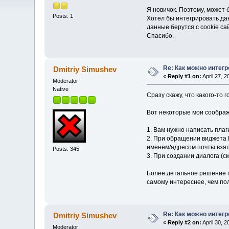
Я новичок. Поэтому, может 
Posts: 1
Хотел бы интегрировать дан
данные берутся с cookie са
Спасибо.
Re: Как можно интег
Dmitriy Simushev
«
Reply #1 on:
April 27, 
Moderator
Native
Сразу скажу, что какого-то
Вот некоторые мои соображ
1. Вам нужно написать плаг
2. При обращении виджета 
именем/адресом почты взят
Posts: 345
3. При создании диалога (с
Более детальное решение пр
самому интереснее, чем п
Re: Как можно интег
Dmitriy Simushev
«
Reply #2 on:
April 30, 
Moderator