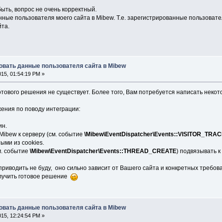
быть, вопрос не очень корректный.
ные пользователя моего сайта в Mibew. Т.е. зарегистрированные пользовате
йта.
ровать данные пользователя сайта в Mibew
2015, 01:54:19 PM »
 готового решения не существует. Более того, Вам потребуется написать неко
ения по поводу интеграции:
ин.
Mibew к серверу (см. событие
\Mibew\EventDispatcher\Events::VISITOR_TRA
ыми из cookies.
м. событие
\Mibew\EventDispatcher\Events::THREAD_CREATE
) подвязывать к
иводить не буду, оно сильно зависит от Вашего сайта и конкретных требова
олучить готовое решение
ровать данные пользователя сайта в Mibew
2015, 12:24:54 PM »