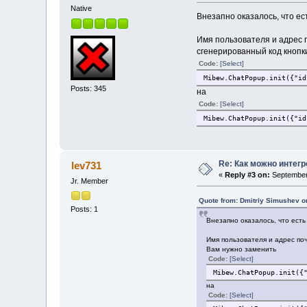
Native
Внезапно оказалось, что ес
Имя пользователя и адрес 
сгенерированный код кнопк
Code:
[Select]
Mibew.ChatPopup.init({"id
Posts: 345
на
Code:
[Select]
Mibew.ChatPopup.init({"id
Re: Как можно интег
lev731
«
Reply #3 on:
September 
Jr. Member
Quote from: Dmitriy Simushev on
Posts: 1
Внезапно оказалось, что ест
Имя пользователя и адрес по
Вам нужно заменить
Code:
[Select]
Mibew.ChatPopup.init({
на
Code:
[Select]