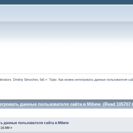
erators:
Dmitriy Simushev
,
faf
) »
Topic:
Как можно интегровать данные пользователя сай
егровать данные пользователя сайта в Mibew (Read 105707 t
ть данные пользователя сайта в Mibew
7:16 AM »