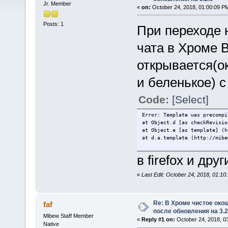
Jr. Member
«
on:
October 24, 2018, 01:00:09 P
Posts: 1
При переходе н
чата в Хроме В
открывается(о
и беленькое) с
Code:
[Select]
Error: Template was precompi
at Object.d [as checkRevisio
at Object.e [as template] (h
at d.a.template (http://mibe
в firefox и дру
«
Last Edit: October 24, 2018, 01:1
Re: В Хроме чистое око
faf
после обновления на 3.2
Mibew Staff Member
«
Reply #1 on:
October 24, 2018, 0
Native