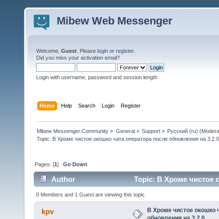
Mibew Web Messenger
Welcome,
Guest
. Please
login
or
register
.
Did you miss your
activation email
?
Login with username, password and session length
Home
Help
Search
Login
Register
Mibew Messenger Community
»
General
»
Support
»
Русский (ru)
(Modera
Topic:
В Хроме чистое окошко чата оператора после обновления на 3.2.
Pages: [
1
]
Go Down
Author
Topic: В Хроме чистое 
84330 times)
0 Members and 1 Guest are viewing this topic.
В Хроме чистое окошко 
kpv
обновления на 3.2.0