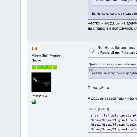
Вы бы хоть пароль оттуда уб
жестко, никогда бы не доду
да с паролем лопухнулся, с
Re: Не работают пла
faf
«
Reply #5 on:
February 2
Mibew Staff Member
Native
Quote from: vasjon on February
жестко, никогда бы не додума
Пожалуйста.
Posts: 954
А додумываться там ни до ч
Code:
[Select]
$ tar -tzf auto-invite-pl
Mibew/Mibew/Plugin/AutoIn
Mibew/Mibew/Plugin/AutoIn
Mibew/Mibew/Plugin/AutoIn