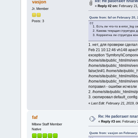
Re: Не работают плаги
vasjon
«
Reply #2 on:
February 21,
Jr. Member
Quote from: faf on February 20,
Posts: 3
1. Есть ли что-то в error_log 
2. Какова текущая структура 
3. Корректна ли структура к
1. нет, для проверки сделал
Feb 21 10:12:46 vh148 apache_
exception 'Symfony\\Componen
/home/site/public_html/mi/v
/home/site/public_html/mi/ve
false)\n#1 /home/site/public
/home/site/public_html/mi/libs
/home/site/public_html/mi/v
поправил - ошибки исчезли
2. /home/site/public_html/mi/p
3. скопировал default_confi
«
Last Edit: February 21, 2019, 
Re: Не работают пла
faf
«
Reply #3 on:
February 2
Mibew Staff Member
Native
Quote from: vasjon on February