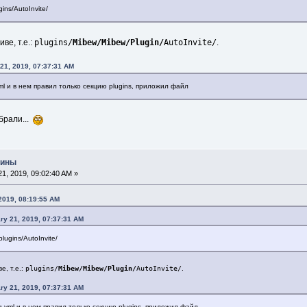
gins/AutoInvite/
plugins/
Mibew/Mibew/Plugin/
AutoInvite/
ве, т.е.:
.
 21, 2019, 07:37:31 AM
yml и в нем правил только секцию plugins, приложил файл
брали...
гины
1, 2019, 09:02:40 AM »
 2019, 08:19:55 AM
ry 21, 2019, 07:37:31 AM
plugins/AutoInvite/
е, т.е.:
plugins/
Mibew/Mibew/Plugin/
AutoInvite/
.
ry 21, 2019, 07:37:31 AM
ig.yml и в нем правил только секцию plugins, приложил файл