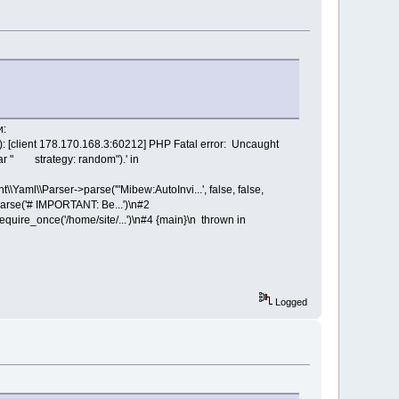
и:
): [client 178.170.168.3:60212] PHP Fatal error: Uncaught
ar " strategy: random").' in
ml\\Parser->parse('"Mibew:AutoInvi...', false, false,
arse('# IMPORTANT: Be...')\n#2
equire_once('/home/site/...')\n#4 {main}\n thrown in
Logged