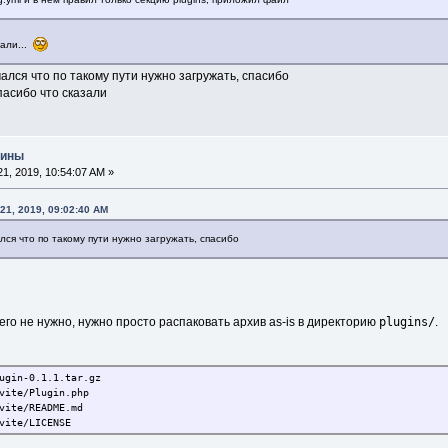
рали...
мался что по такому пути нужно загружать, спасибо
пасибо что сказали
гины
1, 2019, 10:54:07 AM »
 21, 2019, 09:02:40 AM
лся что по такому пути нужно загружать, спасибо
plugins/
его не нужно, нужно просто распаковать архив as-is в директорию
.
ugin-0.1.1.tar.gz
vite/Plugin.php
vite/README.md
vite/LICENSE