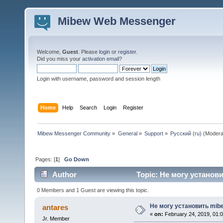
Mibew Web Messenger
Welcome,
Guest
. Please
login
or
register
.
Did you miss your
activation email
?
Login with username, password and session length
Home
Help
Search
Login
Register
Mibew Messenger Community
»
General
»
Support
»
Русский (ru)
(Modera
Pages: [
1
]
Go Down
Author
Topic: Не могу установи
0 Members and 1 Guest are viewing this topic.
Не могу установить mib
antares
«
on:
February 24, 2019, 01:
Jr. Member