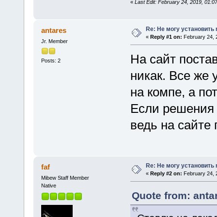
«
Last Edit: February 24, 2019, 01:0
Re: Не могу установить
antares
«
Reply #1 on:
February 24, 
Jr. Member
На сайт постав
Posts: 2
никак. Все же 
на компе, а по
Если решения н
ведь на сайте 
Re: Не могу установить
faf
«
Reply #2 on:
February 24, 
Mibew Staff Member
Native
Quote from: anta