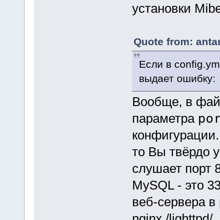
установки Mib
Quote from: anta
Если в config.ym
выдает ошибку:
Вообще, в фай
параметра
po
конфигурации.
то Вы твёрдо 
слушает порт
MySQL - это 33
веб-сервера в 
nginx /lighttpd/..