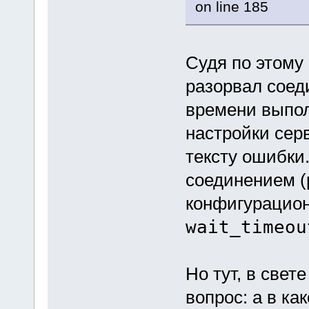
on line 185
Судя по этому
разорвал соед
времени выпол
настройки сер
тексту ошибки.
соединением (p
конфигурацио
wait_timeou
Но тут, в свет
вопрос: а в ка