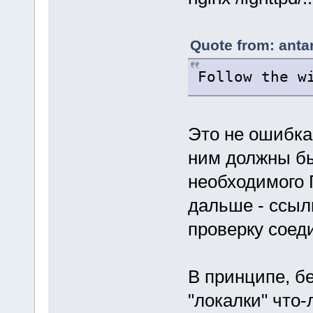
Quote from: anta
Follow the w
Это не ошибка,
ним должны бы
необходимого 
дальше - ссылк
проверку соед
В принципе, б
"локалки" что-