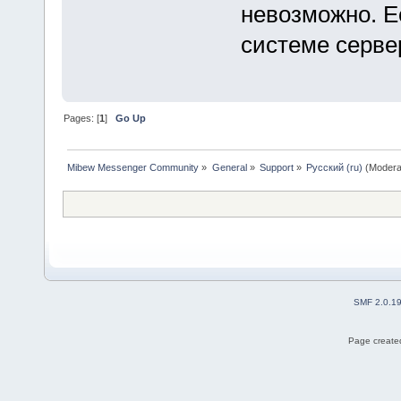
невозможно. Ес
системе серве
Pages: [
1
]
Go Up
Mibew Messenger Community
»
General
»
Support
»
Русский (ru)
(Modera
SMF 2.0.1
Page created