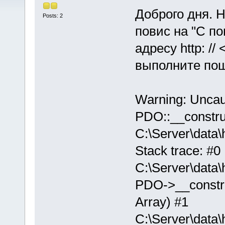
Доброго дня. Н
Posts: 2
повис на "С п
адресу http: // 
выполните пош
Warning: Unca
PDO::__constru
C:\Server\data
Stack trace: #0
C:\Server\data
PDO->__construct
Array) #1
C:\Server\data\