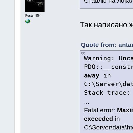
Ставлю на локал
Posts: 954
Так написано ж
Quote from: anta
Warning: Unc
PDO::__const
away
in
C:\Server\da
Stack trace:
...
Fatal error:
Maxi
exceeded
in
C:\Server\data\h