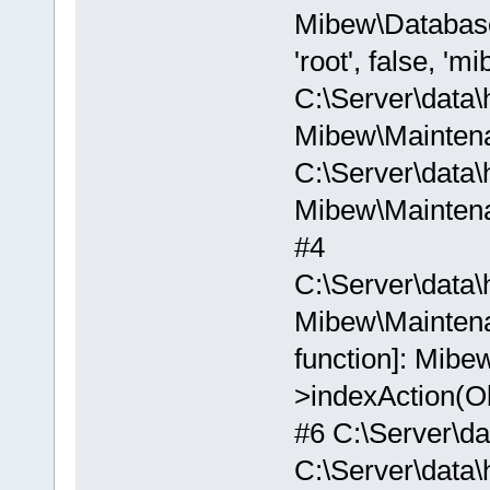
Mibew\Database::
'root', false, 'mi
C:\Server\data\
Mibew\Maintena
C:\Server\data\
Mibew\Maintena
#4
C:\Server\data\
Mibew\Maintenanc
function]: Mibew
>indexAction(O
#6 C:\Server\da
C:\Server\data