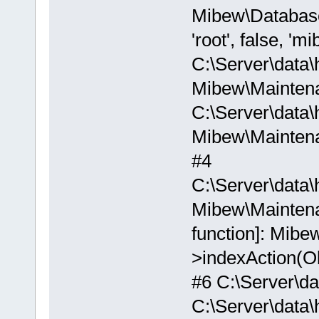
Mibew\Database::
'root', false, 'mi
C:\Server\data\
Mibew\Maintena
C:\Server\data\
Mibew\Maintena
#4
C:\Server\data\
Mibew\Maintenanc
function]: Mibew
>indexAction(O
#6 C:\Server\da
C:\Server\data