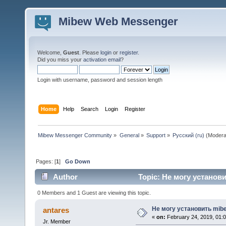
Mibew Web Messenger
Welcome,
Guest
. Please
login
or
register
.
Did you miss your
activation email
?
Login with username, password and session length
Home
Help
Search
Login
Register
Mibew Messenger Community
»
General
»
Support
»
Русский (ru)
(Modera
Pages: [
1
]
Go Down
Author
Topic: Не могу установи
0 Members and 1 Guest are viewing this topic.
Не могу установить mib
antares
«
on:
February 24, 2019, 01:
Jr. Member