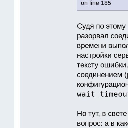
on line 185
Судя по этому
разорвал соед
времени выпол
настройки сер
тексту ошибки.
соединением (p
конфигурацио
wait_timeou
Но тут, в свет
вопрос: а в ка