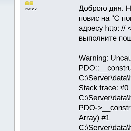
Доброго дня. Н
Posts: 2
повис на "С п
адресу http: // 
выполните пош
Warning: Unca
PDO::__constru
C:\Server\data
Stack trace: #0
C:\Server\data
PDO->__construct
Array) #1
C:\Server\data\