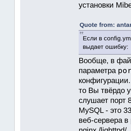
установки Mib
Quote from: anta
Если в config.ym
выдает ошибку:
Вообще, в фай
параметра
po
конфигурации.
то Вы твёрдо 
слушает порт
MySQL - это 33
веб-сервера в 
nginx /lighttpd/..