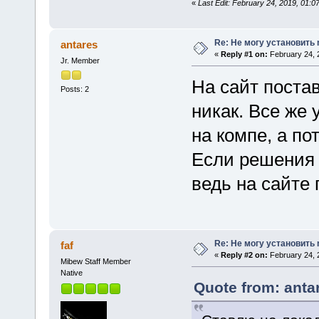
«
Last Edit: February 24, 2019, 01:0
Re: Не могу установить
antares
«
Reply #1 on:
February 24, 
Jr. Member
На сайт постав
Posts: 2
никак. Все же 
на компе, а по
Если решения н
ведь на сайте 
Re: Не могу установить
faf
«
Reply #2 on:
February 24, 
Mibew Staff Member
Native
Quote from: anta