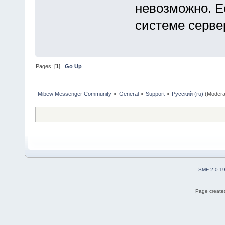
невозможно. Ес
системе серве
Pages: [
1
]
Go Up
Mibew Messenger Community
»
General
»
Support
»
Русский (ru)
(Modera
SMF 2.0.1
Page created