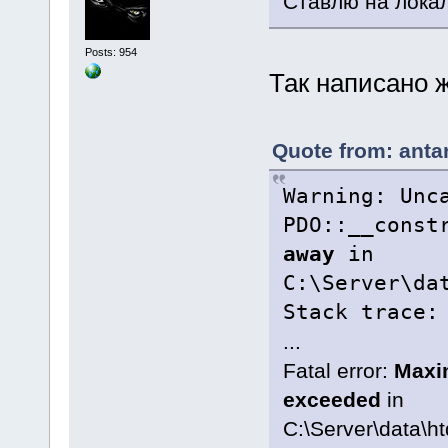
Ставлю на локал
Posts: 954
Так написано ж
Quote from: anta
Warning: Unc
PDO::__const
away
in
C:\Server\da
Stack trace:
...
Fatal error:
Maxi
exceeded
in
C:\Server\data\h