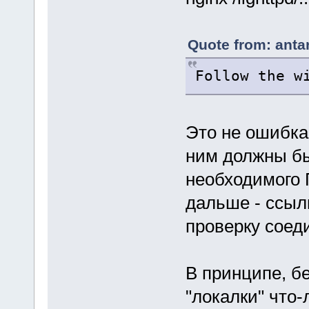
Quote from: anta
Follow the w
Это не ошибка,
ним должны бы
необходимого 
дальше - ссылк
проверку соед
В принципе, б
"локалки" что-