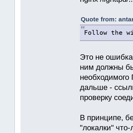
Quote from: anta
Follow the w
Это не ошибка,
ним должны бы
необходимого 
дальше - ссылк
проверку соед
В принципе, б
"локалки" что-