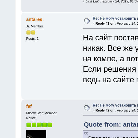
«
Last Edit: February 24, 2019, 01:0
Re: Не могу установить
antares
«
Reply #1 on:
February 24, 
Jr. Member
На сайт постав
Posts: 2
никак. Все же 
на компе, а по
Если решения н
ведь на сайте 
Re: Не могу установить
faf
«
Reply #2 on:
February 24, 
Mibew Staff Member
Native
Quote from: anta