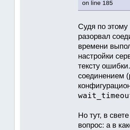
on line 185
Судя по этому
разорвал соед
времени выпол
настройки сер
тексту ошибки.
соединением (p
конфигурацио
wait_timeou
Но тут, в свет
вопрос: а в ка