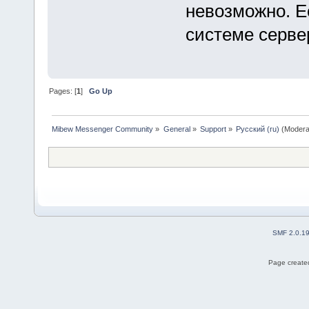
невозможно. Ес
системе серве
Pages: [
1
]
Go Up
Mibew Messenger Community
»
General
»
Support
»
Русский (ru)
(Modera
SMF 2.0.1
Page created