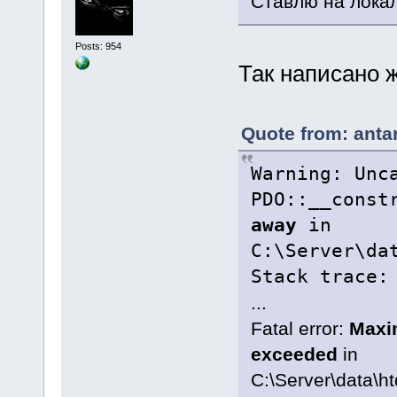
Ставлю на локал
Posts: 954
Так написано ж
Quote from: anta
Warning: Unc
PDO::__const
away
in
C:\Server\da
Stack trace:
...
Fatal error:
Maxi
exceeded
in
C:\Server\data\h