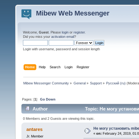
Mibew Web Messenger
Welcome,
Guest
. Please
login
or
register
.
Did you miss your
activation email
?
Login with username, password and session length
Home
Help
Search
Login
Register
Mibew Messenger Community
»
General
»
Support
»
Русский (ru)
(Modera
Pages: [
1
]
Go Down
Author
Topic: Не могу установи
0 Members and 2 Guests are viewing this topic.
Не могу установить mib
antares
«
on:
February 24, 2019, 01:
Jr. Member