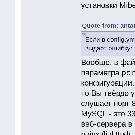
установки Mib
Quote from: anta
Если в config.ym
выдает ошибку:
Вообще, в фай
параметра
po
конфигурации.
то Вы твёрдо 
слушает порт
MySQL - это 33
веб-сервера в 
nginx /lighttpd/..