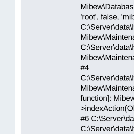
Mibew\Database::
'root', false, 'mi
C:\Server\data\
Mibew\Maintena
C:\Server\data\
Mibew\Maintena
#4
C:\Server\data\
Mibew\Maintenanc
function]: Mibew
>indexAction(O
#6 C:\Server\da
C:\Server\data