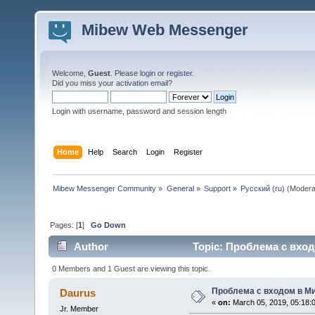
Mibew Web Messenger
Welcome,
Guest
. Please
login
or
register
.
Did you miss your
activation email
?
Login with username, password and session length
Home
Help
Search
Login
Register
Mibew Messenger Community
»
General
»
Support
»
Русский (ru)
(Modera
Pages: [
1
]
Go Down
Author
Topic: Проблема с вход
0 Members and 1 Guest are viewing this topic.
Проблема с входом в М
Daurus
«
on:
March 05, 2019, 05:18:
Jr. Member