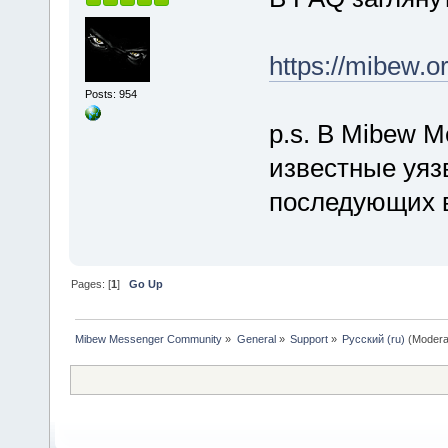
https://mibew.o
Posts: 954
p.s. В Mibew M
известные уяз
последующих 
Pages: [
1
]
Go Up
Mibew Messenger Community
»
General
»
Support
»
Русский (ru)
(Modera