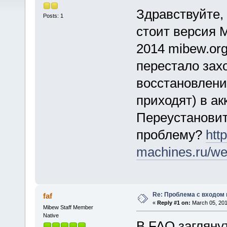
Здравствуйте,
Posts: 1
стоит версия M
2014 mibew.org
перестало зах
восстановлени
приходят) в ак
Переустановит
проблему?
htt
machines.ru/we
Re: Проблема с входом
faf
«
Reply #1 on:
March 05, 201
Mibew Staff Member
Native
В FAQ загляну