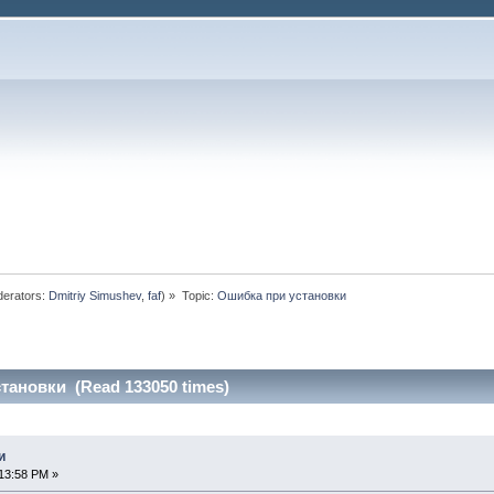
erators:
Dmitriy Simushev
,
faf
) »
Topic:
Ошибка при установки 
тановки (Read 133050 times)
и
13:58 PM »