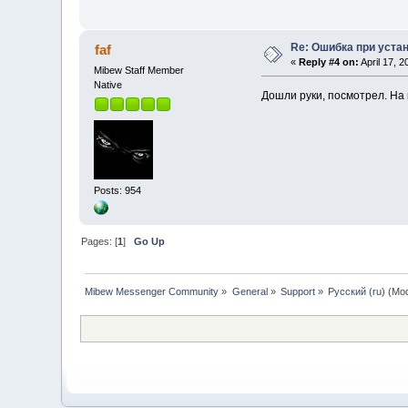
Re: Ошибка при уста
faf
«
Reply #4 on:
April 17, 
Mibew Staff Member
Native
Дошли руки, посмотрел. На 
Posts: 954
Pages: [
1
]
Go Up
Mibew Messenger Community
»
General
»
Support
»
Русский (ru)
(Mod