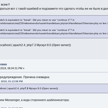
всем !!
раться вот с такой ошибкой и подскажите что сделать чтобы ее не было в д
witch is equivalent to "break". Did you mean to use "continue 2"? in
el\domains\cmst233\mibew\vendor\xamin\handlebars.php\src\Handlebars\Tokenizer.php on line 
witch is equivalent to "break". Did you mean to use "continue 2"? in
el\domains\cmst233\mibew\vendor\xamin\handlebars.php\src\Handlebars\Tokenizer.php on line 
calhost ( apach2.4, php7.3 Мускул 8.0 (Open server))
новки
2019, 06:04:31 PM »
 предупреждение. Причина очевидна:
, 2019, 01:13:58 PM
lhost ( apach2.4, php
7.3
Мускул 8.0 (Open server))
bew Messenger, а кода стороннего шаблонизатора: