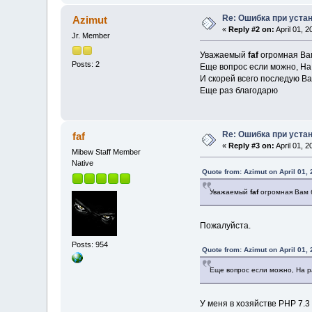
Re: Ошибка при уста
Azimut
«
Reply #2 on:
April 01, 
Jr. Member
Уважаемый
faf
огромная Ва
Posts: 2
Еще вопрос если можно, На
И скорей всего последую Ва
Еще раз благодарю
Re: Ошибка при уста
faf
«
Reply #3 on:
April 01, 
Mibew Staff Member
Native
Quote from: Azimut on April 01,
Уважаемый
faf
огромная Вам 
Пожалуйста.
Posts: 954
Quote from: Azimut on April 01,
Еще вопрос если можно, На р
У меня в хозяйстве PHP 7.3 п