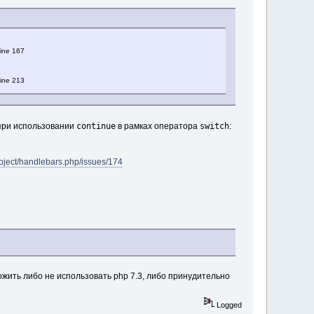
line 167
line 213
continue
switch
при использовании
в рамках оператора
:
oject/handlebars.php/issues/174
ожить либо не использовать php 7.3, либо принудительно
Logged