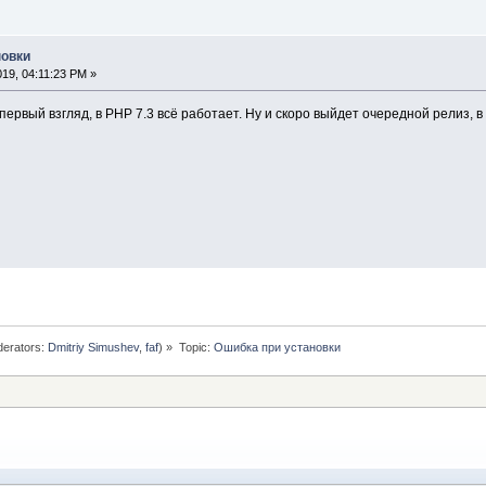
новки
2019, 04:11:23 PM »
первый взгляд, в PHP 7.3 всё работает. Ну и скоро выйдет очередной релиз,
erators:
Dmitriy Simushev
,
faf
) »
Topic:
Ошибка при установки 