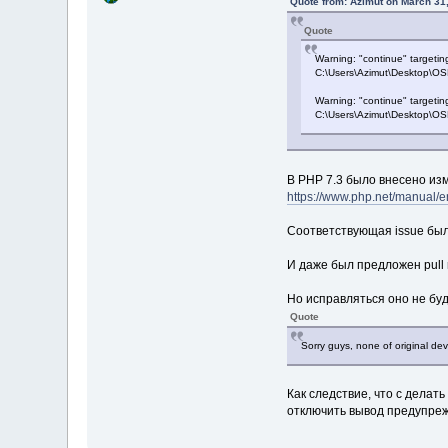
Quote from: Azimut on March 31
Quote
Warning: "continue" targetin
C:\Users\Azimut\Desktop\O
Warning: "continue" targetin
C:\Users\Azimut\Desktop\O
В PHP 7.3 было внесено и
https://www.php.net/manual/e
Соответствующая issue был
И даже был предложен pull 
Но исправляться оно не буд
Quote
Sorry guys, none of original dev
Как следствие, что с делат
отключить вывод предупре