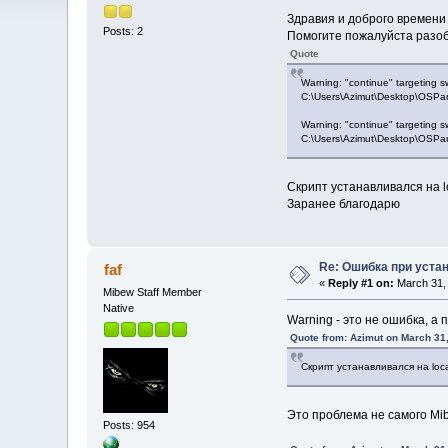
Здравия и доброго времени 
Posts: 2
Помогите пожалуйста разоб
Quote
Warning: "continue" targeting s
C:\Users\Azimut\Desktop\OSPan
Warning: "continue" targeting s
C:\Users\Azimut\Desktop\OSPan
Скрипт устанавливался на lo
Заранее благодарю
Re: Ошибка при уста
faf
«
Reply #1 on:
March 31, 
Mibew Staff Member
Native
Warning - это не ошибка, а
Quote from: Azimut on March 31
Скрипт устанавливался на loca
Это проблема не самого Mi
Posts: 954