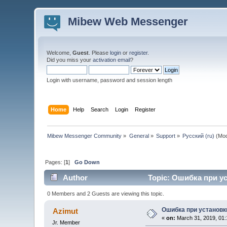
Mibew Web Messenger
Welcome,
Guest
. Please
login
or
register
.
Did you miss your
activation email
?
Login with username, password and session length
Home
Help
Search
Login
Register
Mibew Messenger Community
»
General
»
Support
»
Русский (ru)
(Mod
Pages: [
1
]
Go Down
Author
Topic: Ошибка при ус
0 Members and 2 Guests are viewing this topic.
Ошибка при установк
Azimut
«
on:
March 31, 2019, 01:
Jr. Member