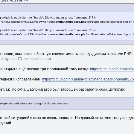
, 2019, 01:13:58 PM
g switch is equivalent to "break". Did you mean to use "continue 2"? in
SPanel\domains\cmst233\mibew\vendor\
xamin\handlebars.php
\src\Handlebars\Tokenizer.php on 
g switch is equivalent to "break". Did you mean to use "continue 2"? in
SPanel\domains\cmst233\mibew\vendor\
xamin\handlebars.php
\src\Handlebars\Tokenizer.php on 
зменение, ломающее обратную совместимость с предыдущими версиями PHP 
n/migration73.incompatible.php
а открыта ещё месяца три с половиной тому назад:
https://github.com/XaminPr
request с исправлением:
https://github.com/XaminProject/handlebars.php/pull/175
ет, т.к., по сути, шаблонизатор был заброшен разработчиками. Цитирую:
elopers/contributors are using this library anymore
ь с этой ситуацией я пока не очень понимаю. На данный же момент могу предл
ждений.