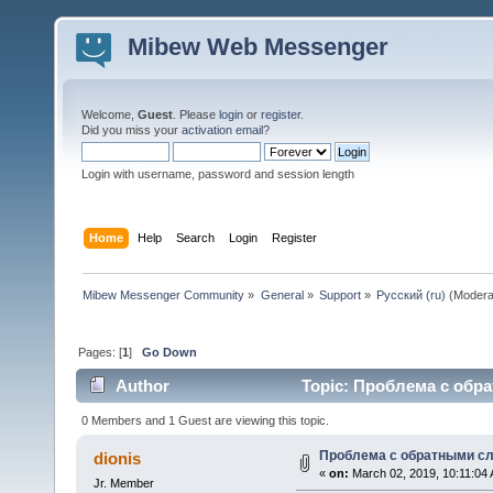
Mibew Web Messenger
Welcome,
Guest
. Please
login
or
register
.
Did you miss your
activation email
?
Login with username, password and session length
Home
Help
Search
Login
Register
Mibew Messenger Community
»
General
»
Support
»
Русский (ru)
(Modera
Pages: [
1
]
Go Down
Author
Topic: Проблема с обр
0 Members and 1 Guest are viewing this topic.
Проблема с обратными с
dionis
«
on:
March 02, 2019, 10:11:04
Jr. Member