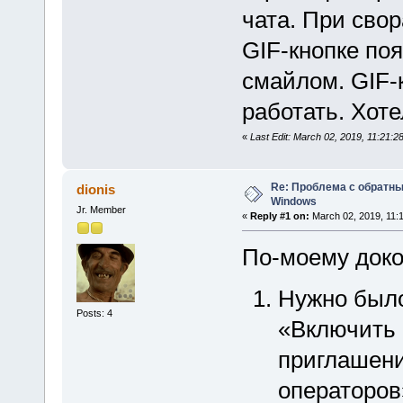
чата. При свор
GIF-кнопке по
смайлом. GIF-к
работать. Хоте
«
Last Edit: March 02, 2019, 11:21:2
Re: Проблема с обратн
dionis
Windows
Jr. Member
«
Reply #1 on:
March 02, 2019, 11:
По-моему доко
Нужно было
Posts: 4
«Включить
приглашени
операторов