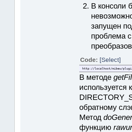
В консоли 
невозможнос
запущен по
проблема 
преобразо
Code:
[Select]
http://localhost/mibew/plugi
В методе
getFi
используется 
DIRECTORY_SE
обратному слэ
Метод
doGener
функцию
rawu