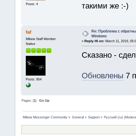
такими же :-)
Posts: 4
Re: Проблема с обратн
faf
Windows
Mibew Staff Member
«
Reply #6 on:
March 11, 2019, 05:
Native
Сказано - сде
Обновлены
7 п
Posts: 954
Pages: [
1
]
Go Up
Mibew Messenger Community
»
General
»
Support
»
Русский (ru)
(Modera