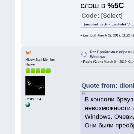
слэш в
%5C
Code:
[Select]
$encoded_path = implode('/',
«
Last Edit: March 02, 2019, 11:22:4
Re: Проблема с обратн
faf
Windows
Mibew Staff Member
«
Reply #2 on:
March 04, 2019, 01:
Native
Quote from: dion
В консоли брауз
Posts: 954
невозможности з
Windows. Очеви
Они были преоб