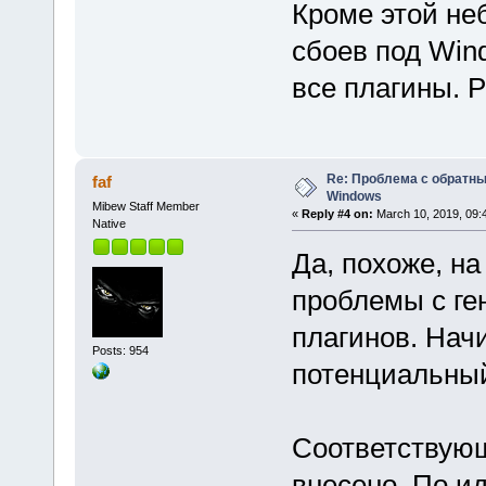
Кроме этой не
сбоев под Win
все плагины. Р
Re: Проблема с обратн
faf
Windows
Mibew Staff Member
«
Reply #4 on:
March 10, 2019, 09:
Native
Да, похоже, н
проблемы с ге
плагинов. Начин
Posts: 954
потенциальный
Соответствую
внесено. По ид