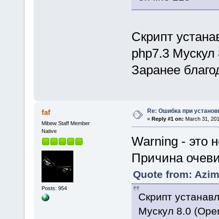
Скрипт устанав
php7.3 Мускул 
Заранее благо
Re: Ошибка при установ
faf
«
Reply #1 on:
March 31, 201
Mibew Staff Member
Native
Warning - это 
Причина очеви
Quote from: Azim
Posts: 954
Скрипт устанавли
Мускул 8.0 (Open