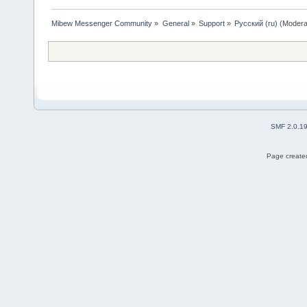
Mibew Messenger Community
»
General
»
Support
»
Русский (ru)
(Modera
SMF 2.0.1
Page created