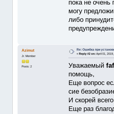
пока не очень
могу предложит
либо принудит
предупрежден
Re: Ошибка при установ
Azimut
«
Reply #2 on:
April 01, 2019
Jr. Member
Уважаемый
fa
Posts: 2
помощь,
Еще вопрос ес
сие безобрази
И скорей всег
Еще раз благо