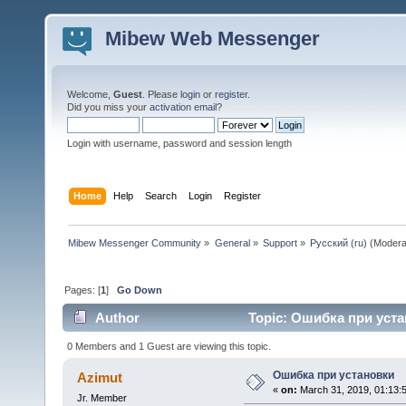
Mibew Web Messenger
Welcome,
Guest
. Please
login
or
register
.
Did you miss your
activation email
?
Login with username, password and session length
Home
Help
Search
Login
Register
Mibew Messenger Community
»
General
»
Support
»
Русский (ru)
(Modera
Pages: [
1
]
Go Down
Author
Topic: Ошибка при уста
0 Members and 1 Guest are viewing this topic.
Ошибка при установки
Azimut
«
on:
March 31, 2019, 01:13:
Jr. Member