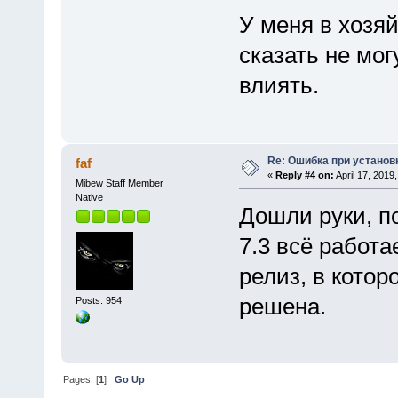
У меня в хозяй
сказать не могу
влиять.
Re: Ошибка при установ
faf
«
Reply #4 on:
April 17, 2019
Mibew Staff Member
Native
Дошли руки, п
7.3 всё работа
релиз, в кото
решена.
Posts: 954
Pages: [
1
]
Go Up