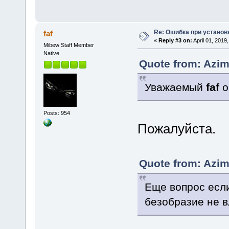
Re: Ошибка при установ
faf
«
Reply #3 on:
April 01, 2019
Mibew Staff Member
Native
Quote from: Azimu
Уважаемый
faf
о
Posts: 954
Пожалуйста.
Quote from: Azimu
Еще вопрос есл
безобразие не в