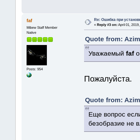
Re: Ошибка при установ
faf
«
Reply #3 on:
April 01, 2019
Mibew Staff Member
Native
Quote from: Azimu
Уважаемый
faf
о
Posts: 954
Пожалуйста.
Quote from: Azimu
Еще вопрос есл
безобразие не в