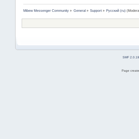
Mibew Messenger Community
»
General
»
Support
»
Русский (ru)
(Modera
SMF 2.0.1
Page create