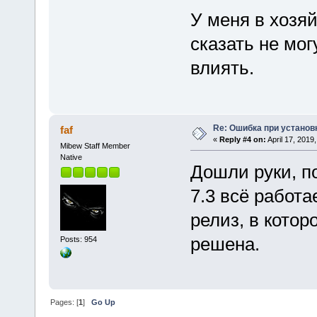
У меня в хозяй
сказать не могу
влиять.
Re: Ошибка при установ
faf
«
Reply #4 on:
April 17, 2019
Mibew Staff Member
Native
Дошли руки, п
7.3 всё работа
релиз, в кото
решена.
Posts: 954
Pages: [
1
]
Go Up