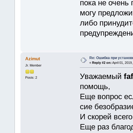
пока не очень
могу предложит
либо принудит
предупрежден
Re: Ошибка при установ
Azimut
«
Reply #2 on:
April 01, 2019
Jr. Member
Уважаемый
fa
Posts: 2
помощь,
Еще вопрос ес
сие безобрази
И скорей всег
Еще раз благо