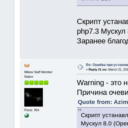
Скрипт устанав
php7.3 Мускул 
Заранее благо
Re: Ошибка при установ
faf
«
Reply #1 on:
March 31, 201
Mibew Staff Member
Native
Warning - это 
Причина очеви
Quote from: Azim
Posts: 954
Скрипт устанавли
Мускул 8.0 (Open