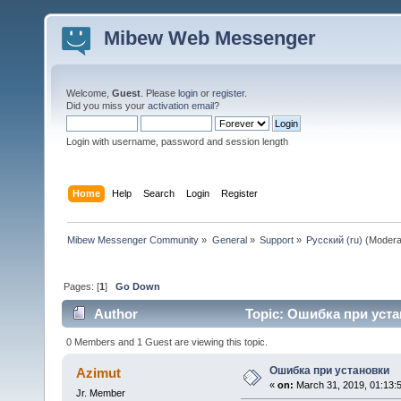
Mibew Web Messenger
Welcome,
Guest
. Please
login
or
register
.
Did you miss your
activation email
?
Login with username, password and session length
Home
Help
Search
Login
Register
Mibew Messenger Community
»
General
»
Support
»
Русский (ru)
(Modera
Pages: [
1
]
Go Down
Author
Topic: Ошибка при уста
0 Members and 1 Guest are viewing this topic.
Ошибка при установки
Azimut
«
on:
March 31, 2019, 01:13:
Jr. Member