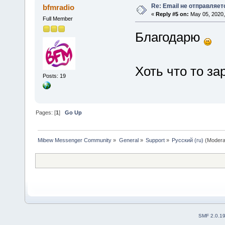
Re: Email не отправляет
bfmradio
«
Reply #5 on:
May 05, 2020,
Full Member
Благодарю
Хоть что то за
Posts: 19
Pages: [
1
]
Go Up
Mibew Messenger Community
»
General
»
Support
»
Русский (ru)
(Modera
SMF 2.0.1