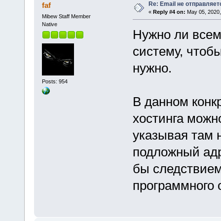
Re: Email не отправляет
faf
«
Reply #4 on:
May 05, 2020,
Mibew Staff Member
Native
Нужно ли всем
систему, чтоб
нужно.
Posts: 954
В данном конк
хостинга можн
указывая там 
подложный адр
бы следствием
программного 