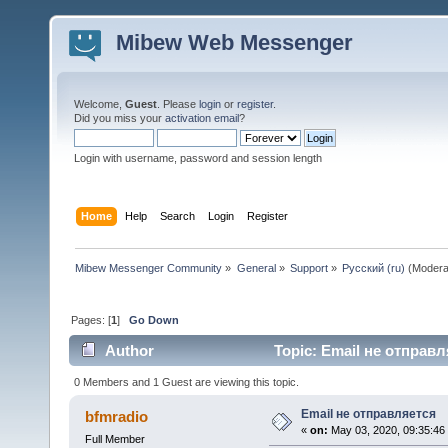
Mibew Web Messenger
Welcome,
Guest
. Please
login
or
register
.
Did you miss your
activation email
?
Login with username, password and session length
Home
Help
Search
Login
Register
Mibew Messenger Community
»
General
»
Support
»
Русский (ru)
(Modera
Pages: [
1
]
Go Down
Author
Topic: Email не отправл
0 Members and 1 Guest are viewing this topic.
Email не отправляется
bfmradio
«
on:
May 03, 2020, 09:35:46
Full Member