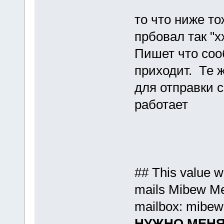
то что ниже т
прбовал так "x
Пишет что соо
приходит. Те 
для отправки 
работает
## This value wi
mails Mibew M
mailbox: mib
НУЖНО МЕНЯ