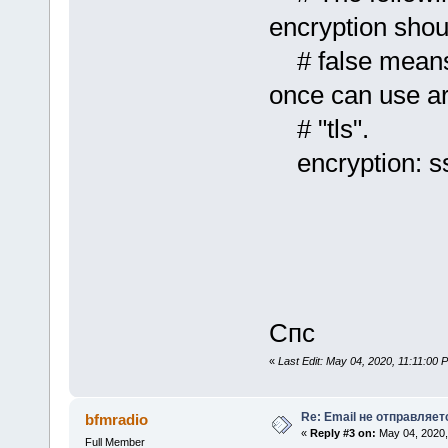
encryption shou
# false means n
once can use ar
# "tls".
encryption: ss
Спс
«
Last Edit: May 04, 2020, 11:11:00 
Re: Email не отправляет
bfmradio
«
Reply #3 on:
May 04, 2020,
Full Member