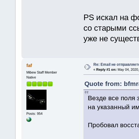
PS искал на фо
со старыми сс
уже не сущест
Re: Email не отправляет
faf
«
Reply #1 on:
May 04, 2020,
Mibew Staff Member
Native
Quote from: bfmr
Везде все поля 
на указанный им
Posts: 954
Пробовал восста