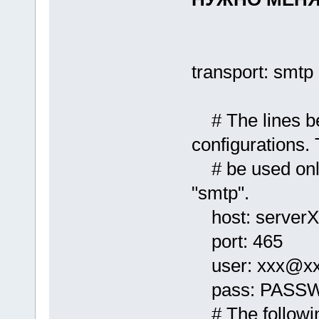
transport: smtp
# The lines be
configurations. 
# be used only i
"smtp".
host: serverX
port: 465
user: xxx@xx
pass: PASS
# The followin