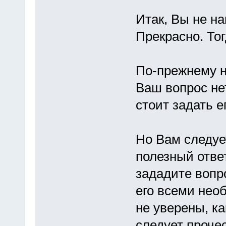
Итак, Вы не н
Прекрасно. То
По-прежнему н
Ваш вопрос не
стоит задать е
Но Вам следуе
полезный отве
зададите вопр
его всеми нео
не уверены, ка
следует прочес