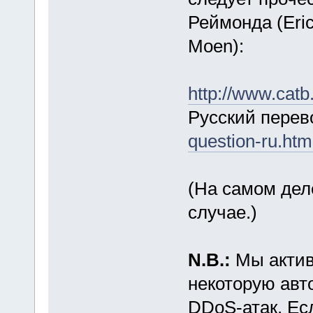
Реймонда (Eric
Moen):
http://www.catb
Русский перев
question-ru.htm
(На самом дел
случае.)
N.B.:
Мы актив
некоторую авт
DDoS-атак. Ес