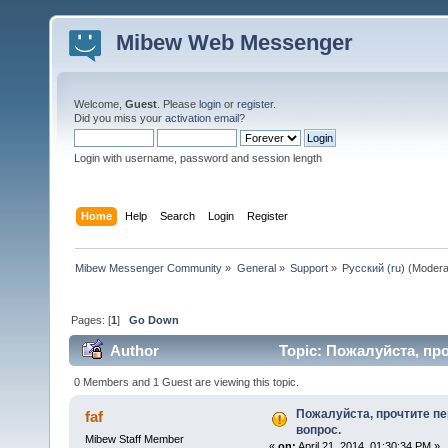
Mibew Web Messenger
Welcome,
Guest
. Please
login
or
register
.
Did you miss your
activation email
?
Login with username, password and session length
Home
Help
Search
Login
Register
Mibew Messenger Community
»
General
»
Support
»
Русский (ru)
(Modera
Pages: [
1
]
Go Down
Author
Topic: Пожалуйста, про
0 Members and 1 Guest are viewing this topic.
Пожалуйста, прочтите пе
faf
вопрос.
Mibew Staff Member
«
on:
April 21, 2014, 01:30:34 PM »