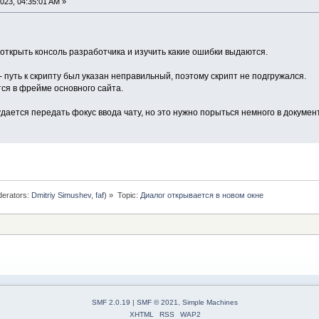
023, 04:35:01 AM »
открыть консоль разработчика и изучить какие ошибки выдаются.
- путь к скрипту был указан неправильный, поэтому скрипт не подгружался.
ся в фрейме основного сайта.
удается передать фокус ввода чату, но это нужно порыться немного в докуме
erators:
Dmitriy Simushev
,
faf
) »
Topic:
Диалог открывается в новом окне
SMF 2.0.19
|
SMF © 2021
,
Simple Machines
XHTML
RSS
WAP2