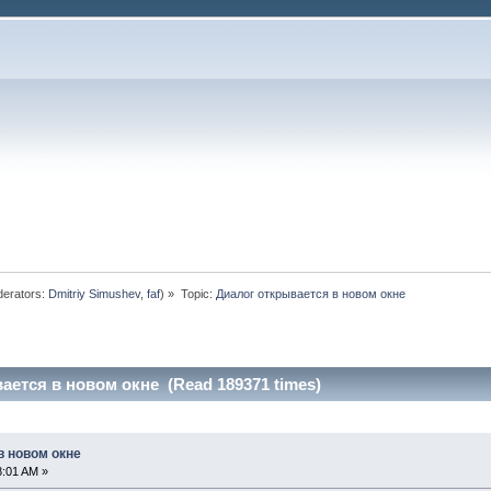
erators:
Dmitriy Simushev
,
faf
) »
Topic:
Диалог открывается в новом окне
ается в новом окне (Read 189371 times)
в новом окне
8:01 AM »