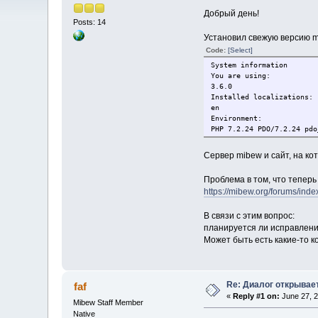
Добрый день!
Posts: 14
Установил свежую версию m
Code:
[Select]
System information
You are using:
3.6.0
Installed localizations:
en
Environment:
PHP 7.2.24 PDO/7.2.24 pdo
Сервер mibew и сайт, на к
Проблема в том, что теперь
https://mibew.org/forums/inde
В связи с этим вопрос:
планируется ли исправление
Может быть есть какие-то к
Re: Диалог открывае
faf
«
Reply #1 on:
June 27, 2
Mibew Staff Member
Native