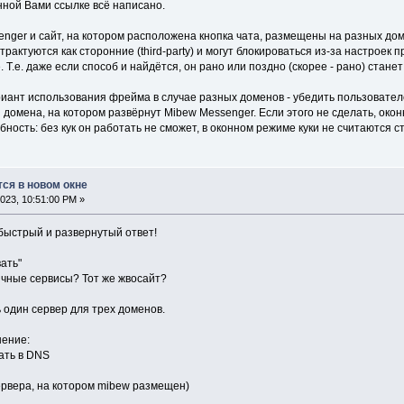
нной Вами ссылке всё написано.
nger и сайт, на котором расположена кнопка чата, размещены на разных дом
актуются как сторонние (third-party) и могут блокироваться из-за настроек п
. Т.е. даже если способ и найдётся, он рано или поздно (скорее - рано) стане
ант использования фрейма в случае разных доменов - убедить пользовател
я домена, на котором развёрнут Mibew Messenger. Если этого не сделать, око
ность: без кук он работать не сможет, в оконном режиме куки не считаются с
тся в новом окне
023, 10:51:00 PM »
быстрый и развернутый ответ!
ать"
ичные сервисы? Тот же жвосайт?
 один сервер для трех доменов.
шение:
ать в DNS
 сервера, на котором mibew размещен)