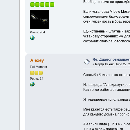
Вообще, в теме по приведё
Если установка Mibew Messe
современными браузерами тр
сути, уязвимость в браузере
Единственный штатный вари
Posts: 954
установку сторонних кук дл
сохранит свою работоспособ
Re: Диалог открывае
Alexey
«
Reply #2 on:
June 27, 2
Full Member
Спасибо большое за столь 
Posts: 14
Из разряда "А подискутиров
Как-то же работают аналог
Я планировал использовать
Мне кажется есть такое ре
для каждого домена пропис
A-записи вида (1.2.3.4 - ip
1.2.3.4 mibew.domen1.ru