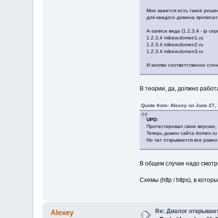
Мне кажется есть такое реше
для каждого домена прописат
A-записи вида (1.2.3.4 - ip с
1.2.3.4 mibew.domen1.ru
1.2.3.4 mibew.domen2.ru
1.2.3.4 mibew.domen3.ru
И кнопки соответственно сге
В теории, да, должно работ
Quote from: Alexey on June 27,
UPD:
Протестировал свою версию, 
Теперь домен сайта domen.ru 
Но чат открывается все равно
В общем случае надо смотр
Схемы (http / https), в кот
Re: Диалог открывае
Alexey