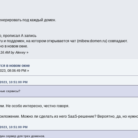
генерировать под каждый домен.
, прописал А запись
u и поддомен, на котором открывается чат (mibew.domen.ru) совпадают.
но в новом окне.
4:16 AM by Alexey
»
тся в новом окне
023, 08:06:49 PM »
 2023, 10:51:00 PM
чные сервисы?
ки. Не особо интересно, честно говоря.
 приложение. Можно ли сделать из него SaaS-решение? Вероятно, да, но нужн
 2023, 10:51:00 PM
дин сервер для трех доменов.