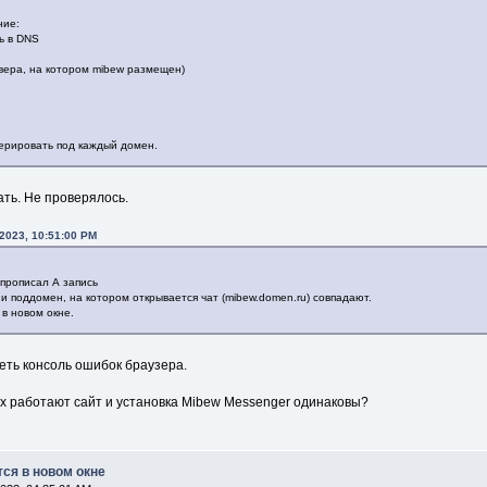
ние:
ь в DNS
ервера, на котором mibew размещен)
нерировать под каждый домен.
ать. Не проверялось.
 2023, 10:51:00 PM
прописал А запись
и поддомен, на котором открывается чат (mibew.domen.ru) совпадают.
 в новом окне.
еть консоль ошибок браузера.
орых работают сайт и установка Mibew Messenger одинаковы?
тся в новом окне