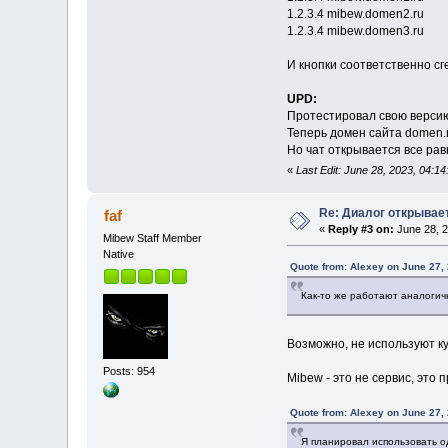
1.2.3.4 mibew.domen2.ru
1.2.3.4 mibew.domen3.ru
И кнопки соответственно с
UPD:
Протестировал свою версию
Теперь домен сайта domen.r
Но чат открывается все рав
«
Last Edit: June 28, 2023, 04:1
Re: Диалог открывае
faf
«
Reply #3 on:
June 28, 2
Mibew Staff Member
Native
Quote from: Alexey on June 27,
Как-то же работают аналоги
Возможно, не используют ку
Posts: 954
Mibew - это не сервис, это
Quote from: Alexey on June 27,
Я планировал использовать о