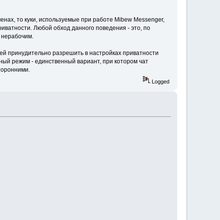
енах, то куки, используемые при работе Mibew Messenger,
риватности. Любой обход данного поведения - это, по
т нерабочим.
ей принудительно разрешить в настройках приватности
нный режим - единственный вариант, при котором чат
торонними.
Logged