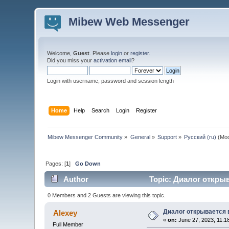
Mibew Web Messenger
Welcome,
Guest
. Please
login
or
register
.
Did you miss your
activation email
?
Login with username, password and session length
Home
Help
Search
Login
Register
Mibew Messenger Community
»
General
»
Support
»
Русский (ru)
(Mod
Pages: [
1
]
Go Down
Author
Topic: Диалог открыв
0 Members and 2 Guests are viewing this topic.
Диалог открывается 
Alexey
«
on:
June 27, 2023, 11:1
Full Member