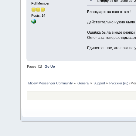
«
Reply #4 on:
June 29, 2
Full Member
Благодарю за ваш ответ!
Posts: 14
Действительно нужно было 
Ошибка была в коде кнопки 
Окно чата теперь открывает
Единственное, что пока не 
Pages: [
1
]
Go Up
Mibew Messenger Community
»
General
»
Support
»
Русский (ru)
(Mod