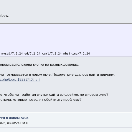
ibew:
_mysql/7.2.24 gd/7.2.24 curl/7.2.24 mbstring/7.2.24
отором расположена кнопка на разных доменах.
 чат открывается в новом окне. Похоже, мне удалось найти причину:
x.php/topic,192324.0.html
, чтобы чат работал внутри сайта во фрейме, не в новом окне?
остыли, которые позволят обойти эту проблему?
тся в новом окне
023, 03:48:24 PM »