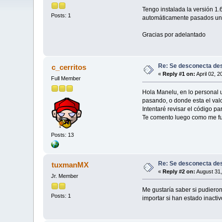
Tengo instalada la versión 1
Posts: 1
automáticamente pasados unos
Gracias por adelantado
Re: Se desconecta de
c_cerritos
«
Reply #1 on:
April 02, 
Full Member
Hola Manelu, en lo personal 
pasando, o donde esta el val
Intentaré revisar el código p
Te comento luego como me fu
Posts: 13
Re: Se desconecta de
tuxmanMX
«
Reply #2 on:
August 31,
Jr. Member
Me gustaría saber si pudiero
Posts: 1
importar si han estado inacti