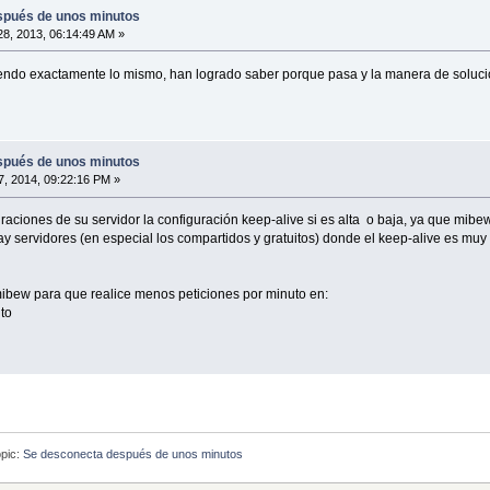
spués de unos minutos
8, 2013, 06:14:49 AM »
ndo exactamente lo mismo, han logrado saber porque pasa y la manera de solucio
spués de unos minutos
, 2014, 09:22:16 PM »
uraciones de su servidor la configuración keep-alive si es alta o baja, ya que mib
hay servidores (en especial los compartidos y gratuitos) donde el keep-alive es m
ibew para que realice menos peticiones por minuto en:
to
pic:
Se desconecta después de unos minutos