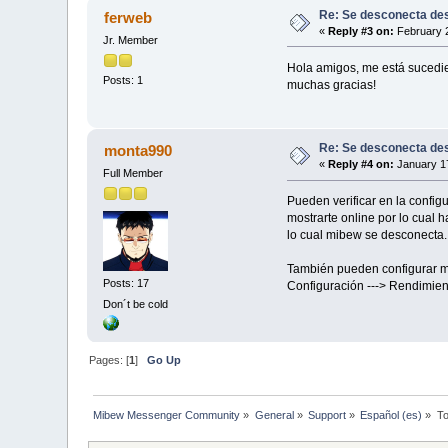
Re: Se desconecta de
ferweb
«
Reply #3 on:
February 2
Jr. Member
Hola amigos, me está sucedie
Posts: 1
muchas gracias!
Re: Se desconecta de
monta990
«
Reply #4 on:
January 17
Full Member
Pueden verificar en la config
mostrarte online por lo cual 
lo cual mibew se desconecta.
También pueden configurar m
Posts: 17
Configuración ---> Rendimien
Don´t be cold
Pages: [
1
]
Go Up
Mibew Messenger Community
»
General
»
Support
»
Español (es)
»
To