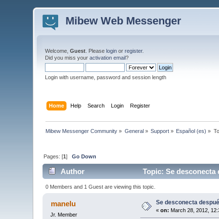
Mibew Web Messenger
Welcome,
Guest
. Please
login
or
register
.
Did you miss your
activation email
?
Login with username, password and session length
Home
Help
Search
Login
Register
Mibew Messenger Community
»
General
»
Support
»
Español (es)
»
To
Pages: [
1
]
Go Down
Author
Topic: Se desconecta 
0 Members and 1 Guest are viewing this topic.
Se desconecta despué
manelu
«
on:
March 28, 2012, 12:
Jr. Member