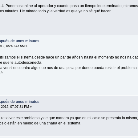
.6.4. Ponemos online al operador y cuando pasa un tiempo indeterminado, miramo
 minutos. He mirado todo y la verdad es que ya no sé qué hacer.
spués de unos minutos
2012, 05:40:43 AM »
utilizamos el sistema desde hace un par de años y hasta el momento no nos ha dad
or que te autodesconecta.
ara ver si encuentro algo que nos de una pista por donde pueda residir el problema.
é.
spués de unos minutos
 2012, 07:07:31 PM »
n resolver este problema y de que manera ya que en mi caso se presenta lo mismo
vos o están en medio de una charla en el sistema.