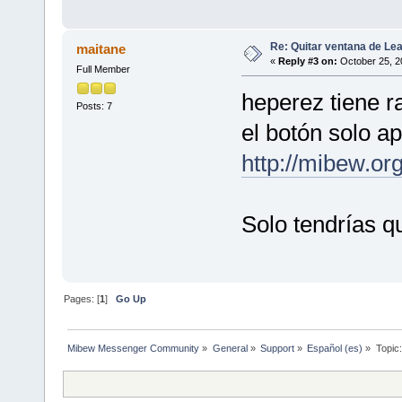
Re: Quitar ventana de L
maitane
«
Reply #3 on:
October 25, 2
Full Member
heperez tiene r
Posts: 7
el botón solo ap
http://mibew.or
Solo tendrías qu
Pages: [
1
]
Go Up
Mibew Messenger Community
»
General
»
Support
»
Español (es)
»
Topic