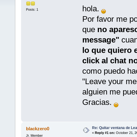
hola.
Posts: 1
Por favor me p
que
no aparesc
message"
cuan
lo que quiero 
click al chat 
como puedo ha
"Leave your m
alguien me pue
Gracias.
Re: Quitar ventana de L
blackzero0
«
Reply #1 on:
October 21, 2
Jr. Member