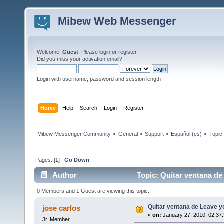
Mibew Web Messenger
Welcome,
Guest
. Please
login
or
register
.
Did you miss your
activation email
?
Login with username, password and session length
Home
Help
Search
Login
Register
Mibew Messenger Community
»
General
»
Support
»
Español (es)
»
Topic
Pages: [
1
]
Go Down
Author
Topic: Quitar ventana d
0 Members and 1 Guest are viewing this topic.
Quitar ventana de Leave 
jose carlos
«
on:
January 27, 2010, 02:37
Jr. Member