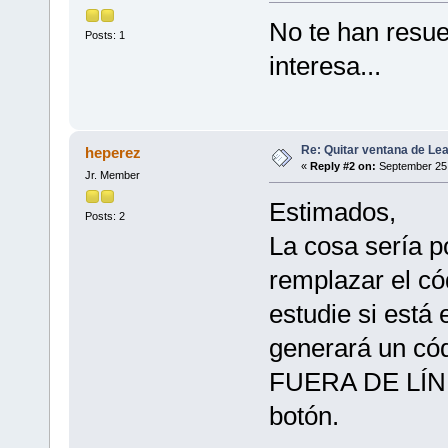
No te han resu
Posts: 1
interesa...
Re: Quitar ventana de L
heperez
«
Reply #2 on:
September 25,
Jr. Member
Estimados,
Posts: 2
La cosa sería p
remplazar el có
estudie si está 
generará un có
FUERA DE LÍNEA
botón.