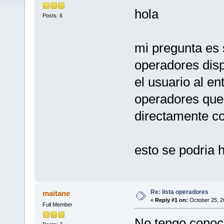
hola
Posts: 6
mi pregunta es 
operadores disp
el usuario al en
operadores que 
directamente co
esto se podria 
Re: lista operadores
maitane
«
Reply #1 on:
October 25, 2
Full Member
No tengo conoci