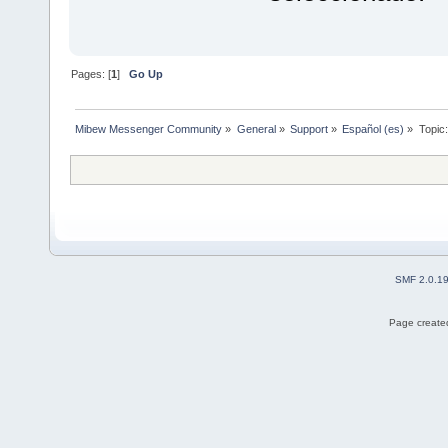
Pages: [
1
]
Go Up
Mibew Messenger Community
»
General
»
Support
»
Español (es)
»
Topic
SMF 2.0.1
Page created