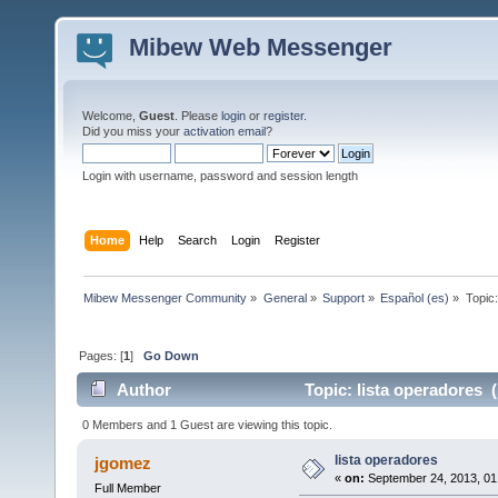
Mibew Web Messenger
Welcome,
Guest
. Please
login
or
register
.
Did you miss your
activation email
?
Login with username, password and session length
Home
Help
Search
Login
Register
Mibew Messenger Community
»
General
»
Support
»
Español (es)
»
Topic
Pages: [
1
]
Go Down
Author
Topic: lista operadores 
0 Members and 1 Guest are viewing this topic.
lista operadores
jgomez
«
on:
September 24, 2013, 01
Full Member