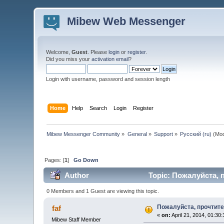
Mibew Web Messenger
Welcome,
Guest
. Please
login
or
register
.
Did you miss your
activation email
?
Login with username, password and session length
Home
Help
Search
Login
Register
Mibew Messenger Community
»
General
»
Support
»
Русский (ru)
(Mod
Pages: [
1
]
Go Down
Author
Topic: Пожалуйста, п
0 Members and 1 Guest are viewing this topic.
Пожалуйста, прочтите 
faf
«
on:
April 21, 2014, 01:30
Mibew Staff Member