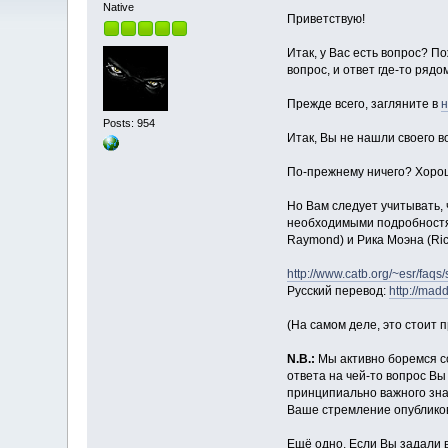
Native
Приветствую!
Итак, у Вас есть вопрос? По
вопрос, и ответ где-то ряд
Прежде всего, загляните в
Posts: 954
Итак, Вы не нашли своего в
По-прежнему ничего? Хорош
Но Вам следует учитывать, 
необходимыми подробностями
Raymond) и Рика Моэна (Ric
http://www.catb.org/~esr/faqs
Русский перевод:
http://mad
(На самом деле, это стоит п
N.B.:
Мы активно боремся со
ответа на чей-то вопрос Вы
принципиально важного зна
Ваше стремление опубликова
Ещё одно. Если Вы задали 