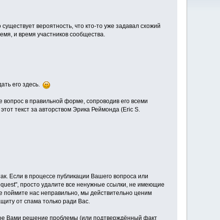
о существует вероятность, что кто-то уже задавал схожий
ремя, и время участников сообщества.
ать его здесь.
е вопрос в правильной форме, сопроводив его всеми
тот текст за авторством Эрика Реймонда (Eric S.
к. Если в процессе публикации Вашего вопроса или
request", просто удалите все ненужные ссылки, не имеющие
не поймите нас неправильно, мы действительно ценим
щиту от спама только ради Вас.
ное Вами решение проблемы (или подтверждённый факт