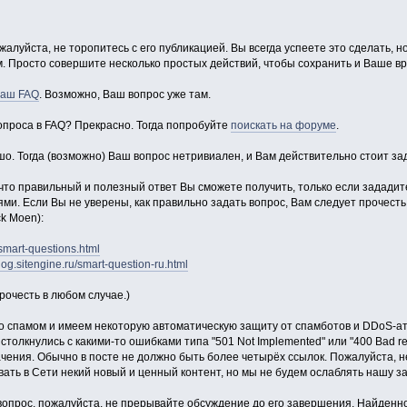
жалуйста, не торопитесь с его публикацией. Вы всегда успеете это сделать, н
ом. Просто совершите несколько простых действий, чтобы сохранить и Ваше в
наш FAQ
. Возможно, Ваш вопрос уже там.
опроса в FAQ? Прекрасно. Тогда попробуйте
поискать на форуме
.
о. Тогда (возможно) Ваш вопрос нетривиален, и Вам действительно стоит зад
что правильный и полезный ответ Вы сможете получить, только если зададит
. Если Вы не уверены, как правильно задать вопрос, Вам следует прочесть э
k Moen):
/smart-questions.html
dog.sitengine.ru/smart-question-ru.html
рочесть в любом случае.)
 спамом и имеем некоторую автоматическую защиту от спамботов и DDoS-ата
 столкнулись с какими-то ошибками типа "501 Not Implemented" или "400 Bad 
чения. Обычно в посте не должно быть более четырёх ссылок. Пожалуйста, 
ть в Сети некий новый и ценный контент, но мы не будем ослаблять нашу за
вопрос, пожалуйста, не прерывайте обсуждение до его завершения. Найден