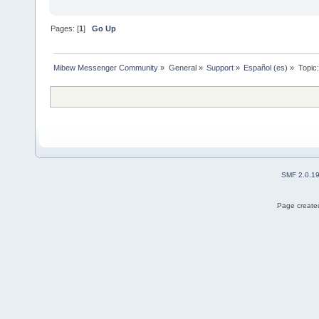
Pages: [
1
]
Go Up
Mibew Messenger Community
»
General
»
Support
»
Español (es)
»
Topic
SMF 2.0.1
Page created