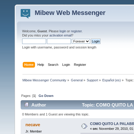
Mibew Web Messenger
Welcome,
Guest
. Please
login
or
register
.
Did you miss your
activation email
?
Login with username, password and session length
Home
Help
Search
Login
Register
Mibew Messenger Community
»
General
»
Support
»
Español (es)
»
Topic
Pages: [
1
]
Go Down
Author
Topic: COMO QUITO LA 
0 Members and 1 Guest are viewing this topic.
COMO QUITO LA PALABR
necave
«
on:
November 29, 2010, 01
Jr. Member