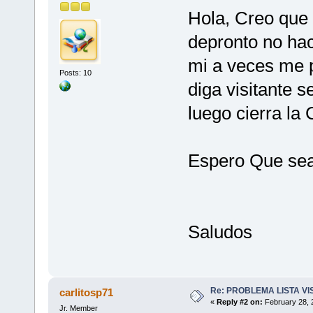
Hola, Creo que 
depronto no hac
mi a veces me 
Posts: 10
diga visitante s
luego cierra la 
Espero Que se
Saludos
Re: PROBLEMA LISTA V
carlitosp71
«
Reply #2 on:
February 28, 
Jr. Member