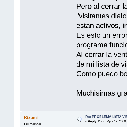
Pero al cerrar l
"visitantes dia
estan activos, 
Es esto un erro
programa funci
Al cerrar la ve
de mi lista de v
Como puedo bor
Muchisimas grac
Re: PROBLEMA LISTA V
Kizami
«
Reply #1 on:
April 19, 2009
Full Member