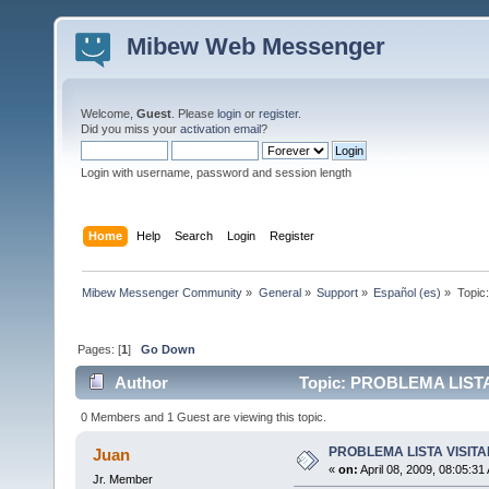
Mibew Web Messenger
Welcome,
Guest
. Please
login
or
register
.
Did you miss your
activation email
?
Login with username, password and session length
Home
Help
Search
Login
Register
Mibew Messenger Community
»
General
»
Support
»
Español (es)
»
Topic
Pages: [
1
]
Go Down
Author
Topic: PROBLEMA LISTA
0 Members and 1 Guest are viewing this topic.
PROBLEMA LISTA VISIT
Juan
«
on:
April 08, 2009, 08:05:31
Jr. Member