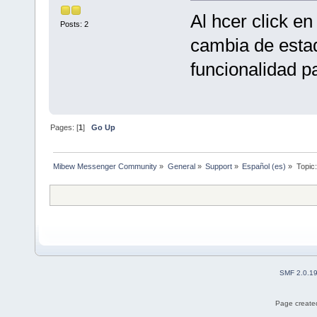
Al hcer click en
Posts: 2
cambia de estad
funcionalidad pa
Pages: [
1
]
Go Up
Mibew Messenger Community
»
General
»
Support
»
Español (es)
»
Topic
SMF 2.0.1
Page created