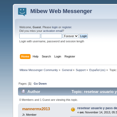
Mibew Web Messenger
Welcome,
Guest
. Please
login
or
register
.
Did you miss your
activation email
?
Login with username, password and session length
Home
Help
Search
Login
Register
Mibew Messenger Community
»
General
»
Support
»
Español (es)
»
Topic
Pages: [
1
]
Go Down
Author
Topic: resetear usuario 
0 Members and 1 Guest are viewing this topic.
resetear usuario y pass d
mannermx2013
«
on:
November 14, 2013, 05:
Jr. Member