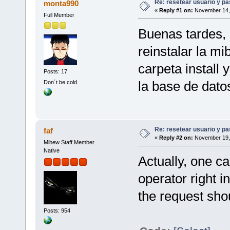
Re: resetear usuario y p
monta990
«
Reply #1 on:
November 14, 
Full Member
Buenas tardes,
reinstalar la mi
carpeta install 
Posts: 17
la base de dato
Don´t be cold
Re: resetear usuario y p
faf
«
Reply #2 on:
November 19, 
Mibew Staff Member
Native
Actually, one c
operator right i
the request sho
Posts: 954