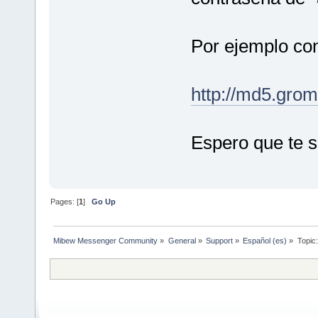
Por ejemplo con
http://md5.gro
Espero que te se
Pages: [
1
]
Go Up
Mibew Messenger Community
»
General
»
Support
»
Español (es)
»
Topic