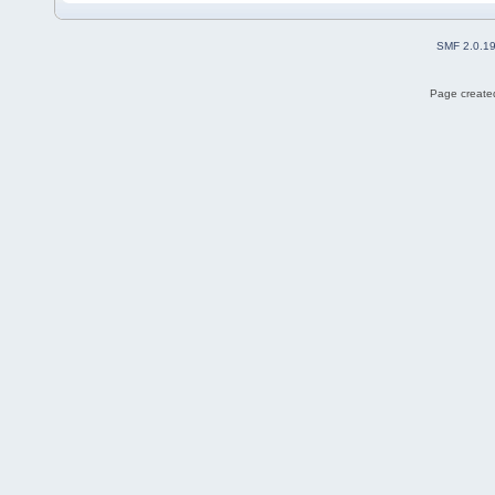
SMF 2.0.1
Page created