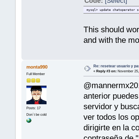
Code:
[Select]
mysql> update chatoperator s
This should wor
and with the m
Re: resetear usuario y p
monta990
«
Reply #3 on:
November 25, 
Full Member
@mannermx2013
anterior puedes
servidor y busc
Posts: 17
ver todos los o
Don´t be cold
dirigirte en la
contraseña de 