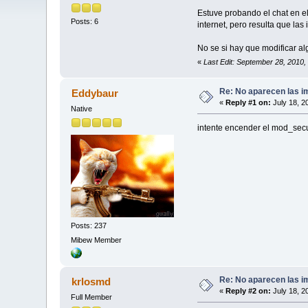
Estuve probando el chat en e
Posts: 6
internet, pero resulta que la
No se si hay que modificar al
«
Last Edit: September 28, 2010
Re: No aparecen las im
Eddybaur
«
Reply #1 on:
July 18, 2
Native
intente encender el mod_secur
Posts: 237
Mibew Member
Re: No aparecen las im
krlosmd
«
Reply #2 on:
July 18, 2
Full Member