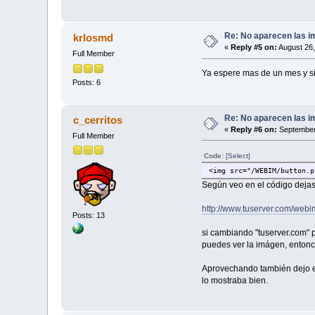
Re: No aparecen las im
krlosmd
«
Reply #5 on:
August 26,
Full Member
Ya espere mas de un mes y s
Posts: 6
Re: No aparecen las im
c_cerritos
«
Reply #6 on:
September 
Full Member
Code:
[Select]
<img src="/WEBIM/button.p
Según veo en el código dejast
http://www.tuserver.com/webi
Posts: 13
si cambiando "tuserver.com" p
puedes ver la imágen, entonc
Aprovechando también dejo el 
lo mostraba bien.