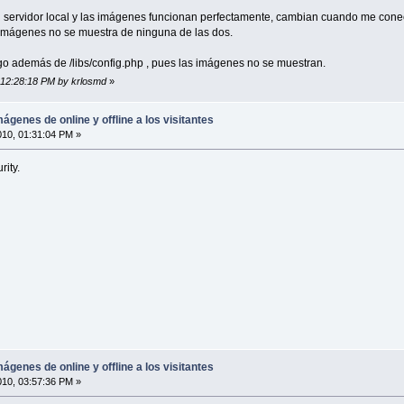
l servidor local y las imágenes funcionan perfectamente, cambian cuando me conec
s imágenes no se muestra de ninguna de las dos.
go además de /libs/config.php , pues las imágenes no se muestran.
, 12:28:18 PM by krlosmd
»
ágenes de online y offline a los visitantes
010, 01:31:04 PM »
ity.
ágenes de online y offline a los visitantes
010, 03:57:36 PM »