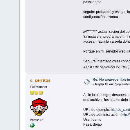
pass: demo
seguire probando y es mas lo 
configuración errónea.
//////****** actualización del po
Ya instalé el programa en mi 
accesar hacia la carpeta dond
Porque en mi servidor web, l
Seguiré intentado otras conf
«
Last Edit: September 27, 2010,
Re: No aparecen las im
c_cerritos
«
Reply #9 on:
September 
Full Member
Al fin lo conseguí, después 
dos archivos los cuales dejo 
URL de ejemplo:
http://c_cer
URL de administración:
http:
User: demo
Posts: 13
Pass: demo