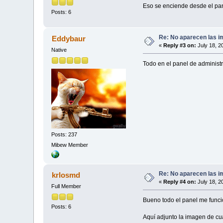
Eso se enciende desde el pan
Posts: 6
Re: No aparecen las im
Eddybaur
«
Reply #3 on:
July 18, 2
Native
Todo en el panel de administ
Posts: 237
Mibew Member
Re: No aparecen las im
krlosmd
«
Reply #4 on:
July 18, 2
Full Member
Bueno todo el panel me funcio
Posts: 6
Aquí adjunto la imagen de cua