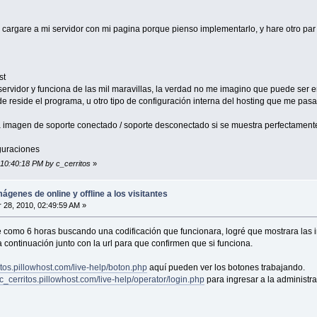
cargare a mi servidor con mi pagina porque pienso implementarlo, y hare otro par 
st
servidor y funciona de las mil maravillas, la verdad no me imagino que puede ser en 
e reside el programa, u otro tipo de configuración interna del hosting que me pasa
a imagen de soporte conectado / soporte desconectado si se muestra perfectament
iguraciones
 10:40:18 PM by c_cerritos
»
ágenes de online y offline a los visitantes
28, 2010, 02:49:59 AM »
de como 6 horas buscando una codificación que funcionara, logré que mostrara las
a continuación junto con la url para que confirmen que si funciona.
ritos.pillowhost.com/live-help/boton.php
aquí pueden ver los botones trabajando.
//c_cerritos.pillowhost.com/live-help/operator/login.php
para ingresar a la administr