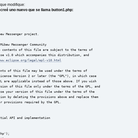
 que modifique:
o creé uno nuevo que se llama button1.php:
bew Messenger project.
 Mibew Messenger Community
e contents of this file are subject to the terms of
nse v1.0 which accompanies this distribution, and
www.eclipse.org/legal/epl-v10.html
ents of this file may be used under the terms of
License Version 2 or later (the "GPL"), in which case
PL are applicable instead of those above. If you wish
rsion of this file only under the terms of the GPL, and
use your version of this file under the terms of the
sion by deleting the provisions above and replace them
er provisions required by the GPL.
itial API and implementation
php');