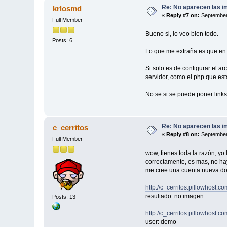
Re: No aparecen las im
krlosmd
«
Reply #7 on:
September 
Full Member
Bueno si, lo veo bien todo.
Posts: 6
Lo que me extraña es que en mi
Si solo es de configurar el ar
servidor, como el php que es
No se si se puede poner links 
Re: No aparecen las im
c_cerritos
«
Reply #8 on:
September 
Full Member
wow, tienes toda la razón, yo
correctamente, es mas, no ha
me cree una cuenta nueva don
http://c_cerritos.pillowhost.c
resultado: no imagen
Posts: 13
http://c_cerritos.pillowhost.co
user: demo