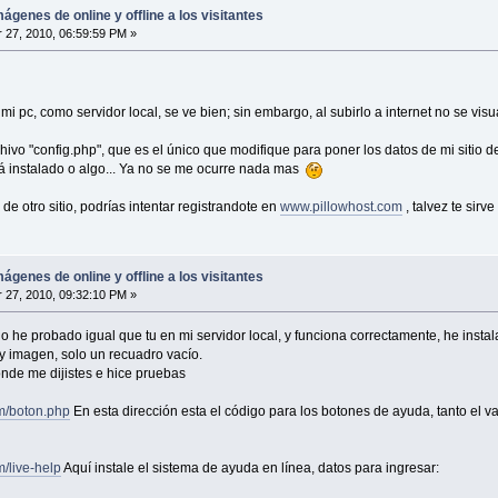
ágenes de online y offline a los visitantes
27, 2010, 06:59:59 PM »
 pc, como servidor local, se ve bien; sin embargo, al subirlo a internet no se visu
chivo "config.php", que es el único que modifique para poner los datos de mi sitio d
tá instalado o algo... Ya no se me ocurre nada mas
de otro sitio, podrías intentar registrandote en
www.pillowhost.com
, talvez te sirve
ágenes de online y offline a los visitantes
27, 2010, 09:32:10 PM »
 lo he probado igual que tu en mi servidor local, y funciona correctamente, he ins
y imagen, solo un recuadro vacío.
de me dijistes e hice pruebas
om/boton.php
En esta dirección esta el código para los botones de ayuda, tanto el val
m/live-help
Aquí instale el sistema de ayuda en línea, datos para ingresar: