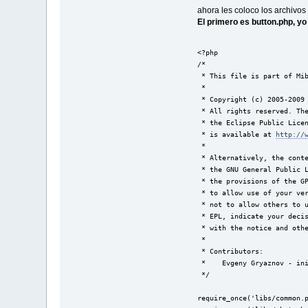
ahora les coloco los archivos
El primero es button.php, y
<?php
/*
 * This file is part of Mi
 * 
 * Copyright (c) 2005-2009
 * All rights reserved. Th
 * the Eclipse Public Lice
 * is available at 
http://
 * 
 * Alternatively, the cont
 * the GNU General Public 
 * the provisions of the G
 * to allow use of your ve
 * not to allow others to 
 * EPL, indicate your deci
 * with the notice and oth
 * 
 * Contributors:
 *    Evgeny Gryaznov - in
 */
require_once('libs/common.