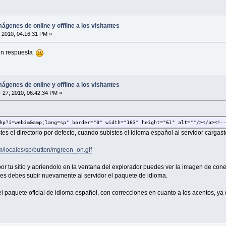
ágenes de online y offline a los visitantes
 2010, 04:16:31 PM »
in respuesta
ágenes de online y offline a los visitantes
27, 2010, 06:42:34 PM »
hp?i=webim&amp;lang=sp" border="0" width="163" height="61" alt=""/></a><!-
es el directorio por defecto, cuando subistes el idioma español al servidor cargas
m/locales/sp/button/mgreen_on.gif
or tu sitio y abriendolo en la ventana del explorador puedes ver la imagen de cone
es debes subir nuevamente al servidor el paquete de idioma.
paquete oficial de idioma español, con correcciones en cuanto a los acentos, ya q