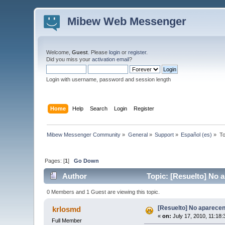
Mibew Web Messenger
Welcome,
Guest
. Please
login
or
register
.
Did you miss your
activation email
?
Login with username, password and session length
Home
Help
Search
Login
Register
Mibew Messenger Community
»
General
»
Support
»
Español (es)
»
To
Pages: [
1
]
Go Down
Author
Topic: [Resuelto] No a
0 Members and 1 Guest are viewing this topic.
[Resuelto] No aparecen 
krlosmd
«
on:
July 17, 2010, 11:18
Full Member