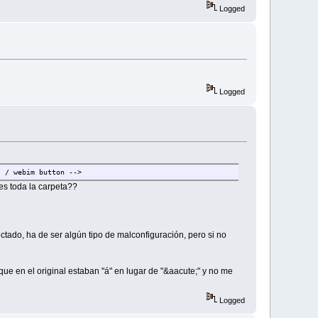
Logged
Logged
- / webim button -->
tes toda la carpeta??
ctado, ha de ser algún tipo de malconfiguración, pero si no
ue en el original estaban "á" en lugar de "&aacute;" y no me
Logged