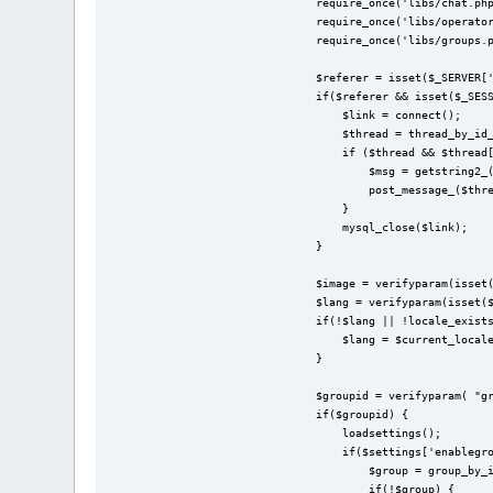
require_once('libs/chat.ph
require_once('libs/operato
require_once('libs/groups.
$referer = isset($_SERVER[
if($referer && isset($_SES
    $link = connect();
    $thread = thread_by_id
    if ($thread && $thread
        $msg = getstring2_
        post_message_($thr
    }
    mysql_close($link);
}
$image = verifyparam(isset
$lang = verifyparam(isset(
if(!$lang || !locale_exist
    $lang = $current_local
}
$groupid = verifyparam( "g
if($groupid) {
    loadsettings();
    if($settings['enablegr
        $group = group_by_
        if(!$group) {