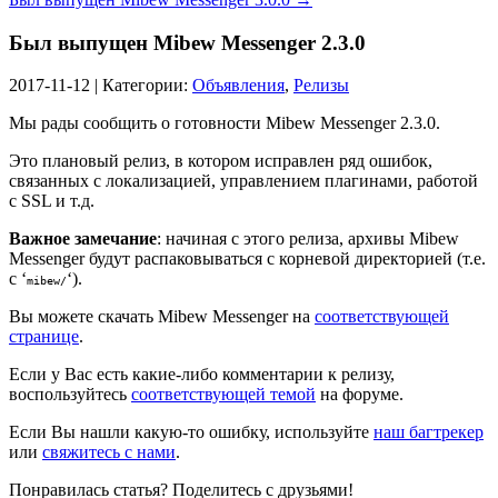
Был выпущен Mibew Messenger 2.3.0
2017-11-12 | Категории:
Объявления
,
Релизы
Мы рады сообщить о готовности Mibew Messenger 2.3.0.
Это плановый релиз, в котором исправлен ряд ошибок,
связанных с локализацией, управлением плагинами, работой
с SSL и т.д.
Важное замечание
: начиная с этого релиза, архивы Mibew
Messenger будут распаковываться с корневой директорией (т.е.
с ‘
‘).
mibew/
Вы можете скачать Mibew Messenger на
соответствующей
странице
.
Если у Вас есть какие-либо комментарии к релизу,
воспользуйтесь
соответствующей темой
на форуме.
Если Вы нашли какую-то ошибку, используйте
наш багтрекер
или
свяжитесь с нами
.
Понравилась статья? Поделитесь с друзьями!