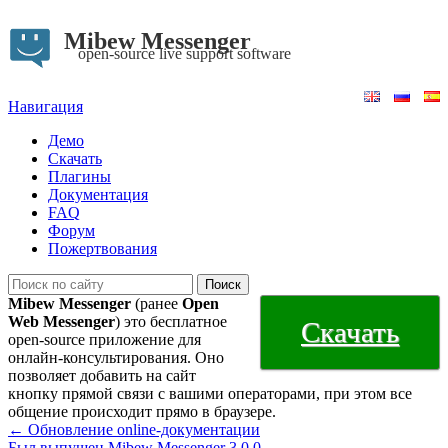
Mibew Messenger
open-source live support software
Навигация
Демо
Скачать
Плагины
Документация
FAQ
Форум
Пожертвования
Mibew Messenger
(ранее
Open
Web Messenger
) это бесплатное
Скачать
open-source приложение для
онлайн-консультирования. Оно
позволяет добавить на сайт
кнопку прямой связи с вашими операторами, при этом все
общение происходит прямо в браузере.
← Обновление online-документации
Был выпущен Mibew Messenger 3.0.0 →