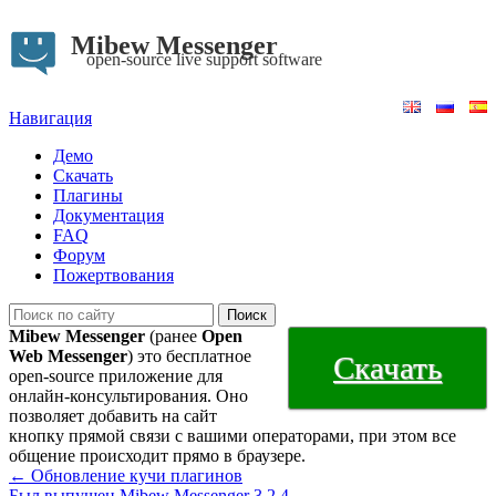
Mibew Messenger
open-source live support software
Навигация
Демо
Скачать
Плагины
Документация
FAQ
Форум
Пожертвования
Mibew Messenger
(ранее
Open
Web Messenger
) это бесплатное
Скачать
open-source приложение для
онлайн-консультирования. Оно
позволяет добавить на сайт
кнопку прямой связи с вашими операторами, при этом все
общение происходит прямо в браузере.
← Обновление кучи плагинов
Был выпущен Mibew Messenger 3.2.4 →