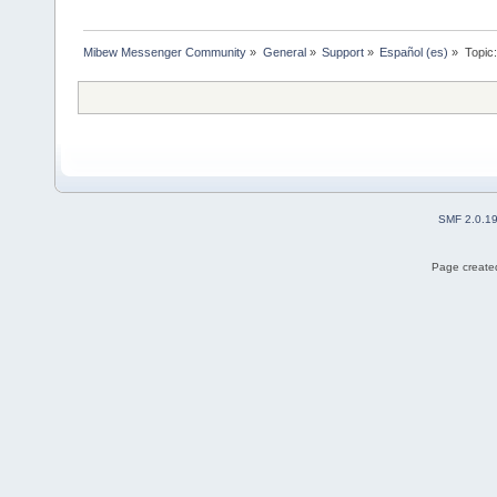
Mibew Messenger Community
»
General
»
Support
»
Español (es)
»
Topic
SMF 2.0.1
Page created