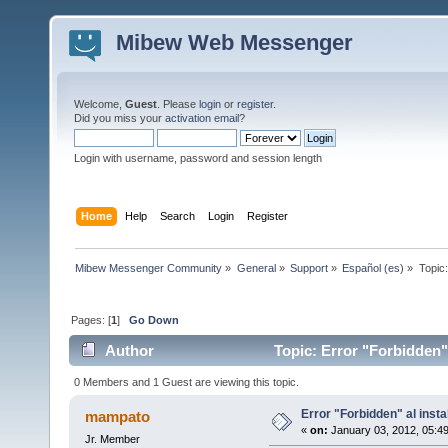
Mibew Web Messenger
Welcome,
Guest
. Please
login
or
register
.
Did you miss your
activation email
?
Login with username, password and session length
Home
Help
Search
Login
Register
Mibew Messenger Community
»
General
»
Support
»
Español (es)
»
Topic
Pages: [
1
]
Go Down
Author
Topic: Error "Forbidden" 
0 Members and 1 Guest are viewing this topic.
Error "Forbidden" al insta
mampato
«
on:
January 03, 2012, 05:4
Jr. Member