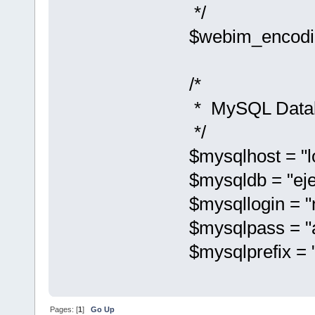
*/
$webim_encodin
/*
* MySQL Datab
*/
$mysqlhost = "l
$mysqldb = "ej
$mysqllogin = 
$mysqlpass = "
$mysqlprefix = "
Pages: [
1
]
Go Up